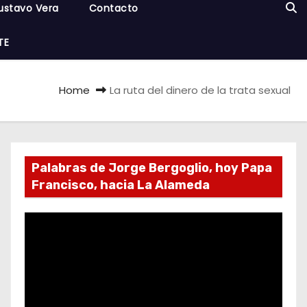
ustavo Vera
Contacto
TE
Home
La ruta del dinero de la trata sexual
Palabras de Jorge Bergoglio, hoy Papa
Francisco, hacia La Alameda
R
e
p
r
o