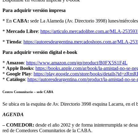
Para adquirir versión impresa
* En
CABA:
sede La Alameda (Av. Directorio 3998) lunes/miércoles/
*
Mercado Libre
:
https://articulo.mercadolibre.com.ar/MLA-253593
*
Tienda
:
https://autoresdeargentina.mercadoshops.com.ar/MLA-253
Para adquirir versión digital e-book
*
Amazon
:
https://www.amazon.com/gp/product/B0FX5S1F4L
*
Apple Books
:
https://books.apple.com/ar/book/la-amistad-no-se-n
*
Google Play
:
https://play.google.com/store/books/details?id=
*
Catálogo
:
https://autoresdeargentina.com/product/la-amistad-no-se-
Centro Comunitario – sede CABA
Se ubica en la esquina de Av. Directorio 3998 esquina Lacarra, en el 
AGENDA
– COMEDOR:
desde el año 2002 y de forma ininterrumpida se desa
red de Comedores Comunitarios de la CABA.