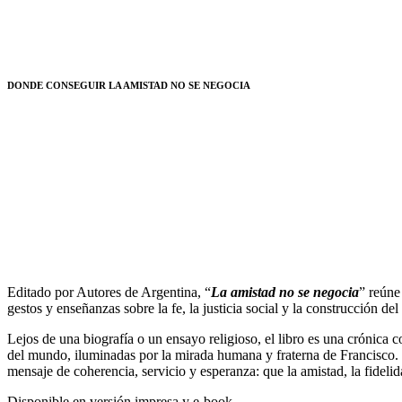
DONDE CONSEGUIR LA AMISTAD NO SE NEGOCIA
Editado por Autores de Argentina, “
La amistad no se negocia
” reúne
gestos y enseñanzas sobre la fe, la justicia social y la construcción de
Lejos de una biografía o un ensayo religioso, el libro es una crónica co
del mundo, iluminadas por la mirada humana y fraterna de Francisco. C
mensaje de coherencia, servicio y esperanza: que la amistad, la fidel
Disponible en versión impresa y e-book