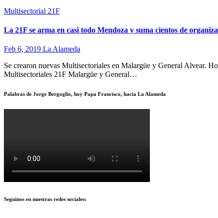
Multisectorial 21F
La 21F se arma en casi todo Mendoza y suma cientos de organiza
Feb 6, 2019
La Alameda
Se crearon nuevas Multisectoriales en Malargüe y General Alvear. H
Multisectoriales 21F Malargüe y General…
Palabras de Jorge Bergoglio, hoy Papa Francisco, hacia La Alameda
Seguinos en nuestras redes sociales:
X