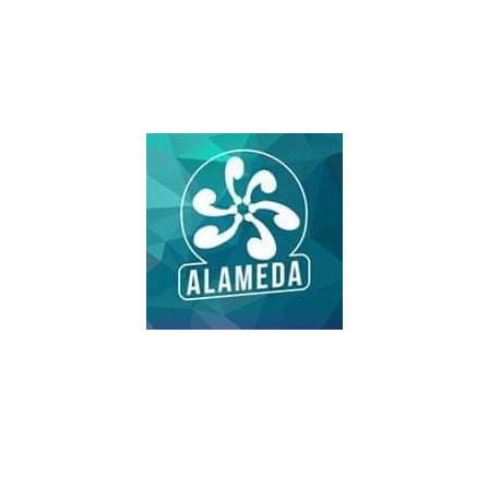
#SomosAlameda
ni esclavos ni excluidos