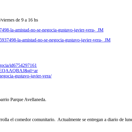
viernes de 9 a 16 hs
7498-la-amistad-no-se-negocia-gustavo-javier-vera-_JM
5937498-la-amistad-no-se-negocia-gustavo-javier-vera-_JM
egocia/id6754297161
zRmREQAAQBAJ&gl=ar
negocia-gustavo-javier-vera/
barrio Parque Avellaneda.
rrolla el comedor comunitario. Actualmente se entregan a diario de lu