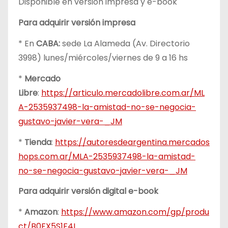
Disponible en versión impresa y e-book
Para adquirir versión impresa
* En
CABA:
sede La Alameda (Av. Directorio
3998) lunes/miércoles/viernes de 9 a 16 hs
*
Mercado
Libre
:
https://articulo.mercadolibre.com.ar/ML
A-2535937498-la-amistad-no-se-negocia-
gustavo-javier-vera-_JM
*
Tienda
:
https://autoresdeargentina.mercados
hops.com.ar/MLA-2535937498-la-amistad-
no-se-negocia-gustavo-javier-vera-_JM
Para adquirir versión digital e-book
*
Amazon
:
https://www.amazon.com/gp/produ
ct/B0FX5S1F4L