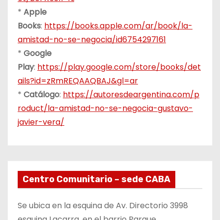
*
Apple
Books
:
https://books.apple.com/ar/book/la-
amistad-no-se-negocia/id6754297161
*
Google
Play
:
https://play.google.com/store/books/det
ails?id=zRmREQAAQBAJ&gl=ar
*
Catálogo
:
https://autoresdeargentina.com/p
roduct/la-amistad-no-se-negocia-gustavo-
javier-vera/
Centro Comunitario – sede CABA
Se ubica en la esquina de Av. Directorio 3998
esquina Lacarra, en el barrio Parque