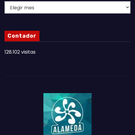
L
A
S
N
Contador
O
T
128.102 visitas
A
S
D
E
L
M
E
S