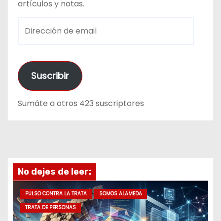
artículos y notas.
D
i
r
e
Suscribir
c
c
Sumáte a otros 423 suscriptores
i
ó
n
d
e
No dejes de leer:
e
m
PULSO CONTRA LA TRATA
SOMOS ALAMEDA
a
TRATA DE PERSONAS
i