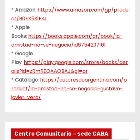
*
Amazon
:
https://www.amazon.com/gp/produ
ct/B0FX5S1F4L
*
Apple
Books
:
https://books.apple.com/ar/book/la-
amistad-no-se-negocia/id6754297161
*
Google
Play
:
https://play.google.com/store/books/det
ails?id=zRmREQAAQBAJ&gl=ar
*
Catálogo
:
https://autoresdeargentina.com/p
roduct/la-amistad-no-se-negocia-gustavo-
javier-vera/
Centro Comunitario – sede CABA