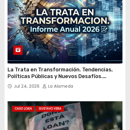
l
La Trata en Transformación. Tendencias,
Políticas Públicas y Nuevos Desafíos.
Argentina y el Mundo – Julio 2026
Jul 24, 2026
La Alameda
CASO LOAN
GUSTAVO VERA