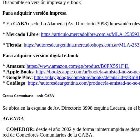
Disponible en versión impresa y e-book
Para adquirir versión impresa
* En
CABA:
sede La Alameda (Av. Directorio 3998) lunes/miércoles/
*
Mercado Libre
:
https://articulo.mercadolibre.com.ar/MLA-253593
*
Tienda
:
https://autoresdeargentina.mercadoshops.com.ar/MLA-253
Para adquirir versión digital e-book
*
Amazon
:
https://www.amazon.com/gp/product/B0FX5S1F4L
*
Apple Books
:
https://books.apple.com/ar/book/la-amistad-no-se-n
*
Google Play
:
https://play.google.com/store/books/details?id=
*
Catálogo
:
https://autoresdeargentina.com/product/la-amistad-no-se-
Centro Comunitario – sede CABA
Se ubica en la esquina de Av. Directorio 3998 esquina Lacarra, en el 
AGENDA
– COMEDOR:
desde el año 2002 y de forma ininterrumpida se desa
red de Comedores Comunitarios de la CABA.