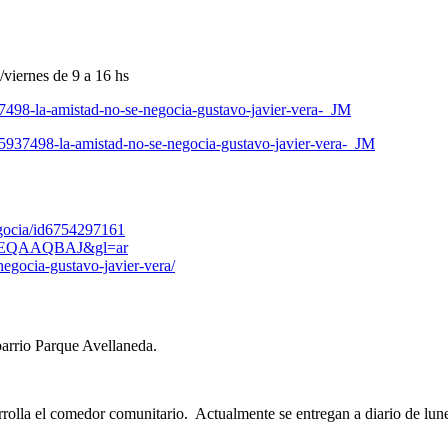
viernes de 9 a 16 hs
7498-la-amistad-no-se-negocia-gustavo-javier-vera-_JM
5937498-la-amistad-no-se-negocia-gustavo-javier-vera-_JM
egocia/id6754297161
zRmREQAAQBAJ&gl=ar
negocia-gustavo-javier-vera/
barrio Parque Avellaneda.
rrolla el comedor comunitario. Actualmente se entregan a diario de lu