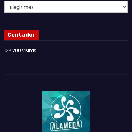
L
A
S
N
Contador
O
T
128.200 visitas
A
S
D
E
L
M
E
S