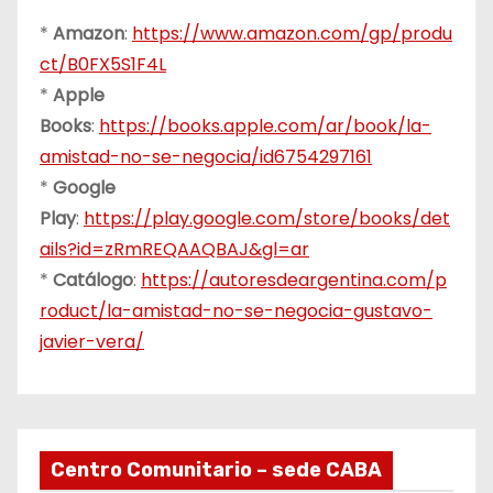
*
Amazon
:
https://www.amazon.com/gp/produ
ct/B0FX5S1F4L
*
Apple
Books
:
https://books.apple.com/ar/book/la-
amistad-no-se-negocia/id6754297161
*
Google
Play
:
https://play.google.com/store/books/det
ails?id=zRmREQAAQBAJ&gl=ar
*
Catálogo
:
https://autoresdeargentina.com/p
roduct/la-amistad-no-se-negocia-gustavo-
javier-vera/
Centro Comunitario – sede CABA