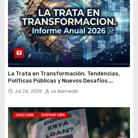
l
La Trata en Transformación. Tendencias,
Políticas Públicas y Nuevos Desafíos.
Argentina y el Mundo – Julio 2026
Jul 24, 2026
La Alameda
CASO LOAN
GUSTAVO VERA