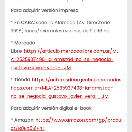
Para adquirir versión impresa
* En
CABA:
sede La Alameda (Av. Directorio
3998) lunes/miércoles/viernes de 9 a 16 hs
*
Mercado
Libre
:
https://articulo.mercadolibre.com.ar/ML
A-2535937498-la-amistad-no-se-negocia-
gustavo-javier-vera-_JM
*
Tienda
:
https://autoresdeargentina.mercados
hops.com.ar/MLA-2535937498-la-amistad-
no-se-negocia-gustavo-javier-vera-_JM
Para adquirir versión digital e-book
*
Amazon
:
https://www.amazon.com/gp/produ
ct/B0FX5S1F4L