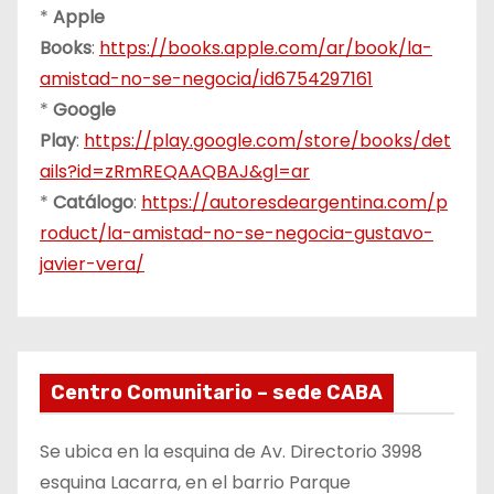
*
Apple
Books
:
https://books.apple.com/ar/book/la-
amistad-no-se-negocia/id6754297161
*
Google
Play
:
https://play.google.com/store/books/det
ails?id=zRmREQAAQBAJ&gl=ar
*
Catálogo
:
https://autoresdeargentina.com/p
roduct/la-amistad-no-se-negocia-gustavo-
javier-vera/
Centro Comunitario – sede CABA
Se ubica en la esquina de Av. Directorio 3998
esquina Lacarra, en el barrio Parque