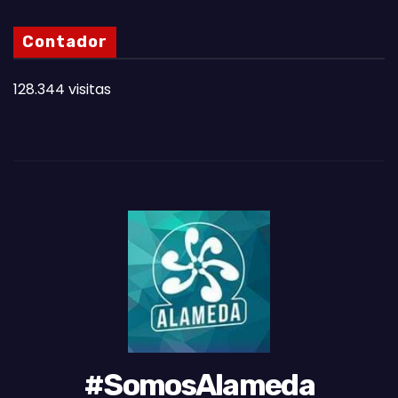
S
N
Contador
O
T
128.344 visitas
A
S
D
E
L
M
E
S
#SomosAlameda