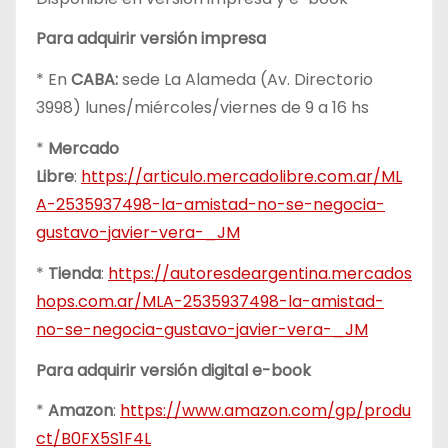
Para adquirir versión impresa
* En
CABA:
sede La Alameda (Av. Directorio
3998) lunes/miércoles/viernes de 9 a 16 hs
*
Mercado
Libre
:
https://articulo.mercadolibre.com.ar/ML
A-2535937498-la-amistad-no-se-negocia-
gustavo-javier-vera-_JM
*
Tienda
:
https://autoresdeargentina.mercados
hops.com.ar/MLA-2535937498-la-amistad-
no-se-negocia-gustavo-javier-vera-_JM
Para adquirir versión digital e-book
*
Amazon
:
https://www.amazon.com/gp/produ
ct/B0FX5S1F4L