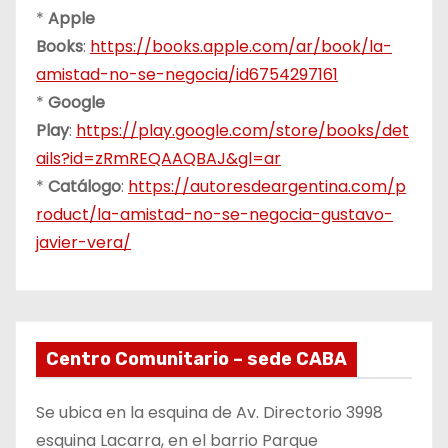
*
Apple
Books
:
https://books.apple.com/ar/book/la-
amistad-no-se-negocia/id6754297161
*
Google
Play
:
https://play.google.com/store/books/det
ails?id=zRmREQAAQBAJ&gl=ar
*
Catálogo
:
https://autoresdeargentina.com/p
roduct/la-amistad-no-se-negocia-gustavo-
javier-vera/
Centro Comunitario – sede CABA
Se ubica en la esquina de Av. Directorio 3998
esquina Lacarra, en el barrio Parque