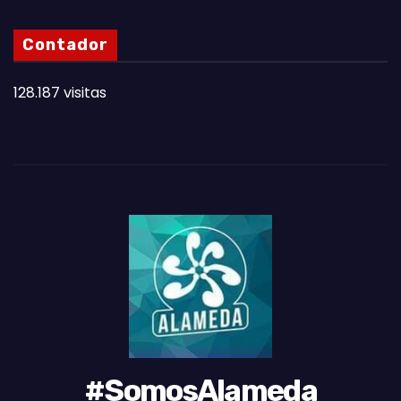
S
N
Contador
O
T
128.187 visitas
A
S
D
E
L
M
E
S
#SomosAlameda