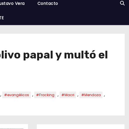
ustavo Vera
Contacto
TE
livo papal y multó el
,
,
,
,
,
#evangélicos
#Fracking
#Macri
#Mendoza