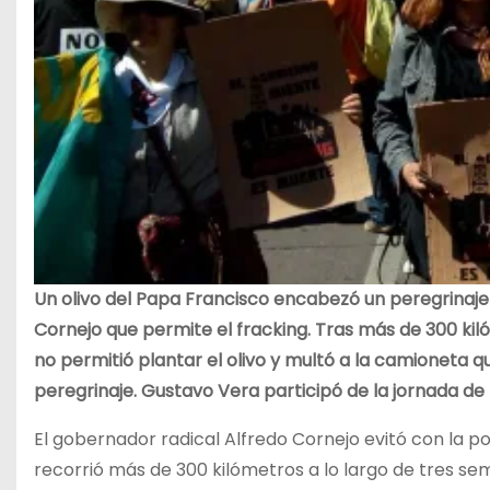
Un olivo del Papa Francisco encabezó un peregrinaje
Cornejo que permite el fracking. Tras más de 300 kil
no permitió plantar el olivo
y multó a la camioneta que
peregrinaje.
Gustavo Vera participó de la jornada de 
El gobernador radical Alfredo Cornejo evitó con la pol
recorrió más de 300 kilómetros a lo largo de tres se