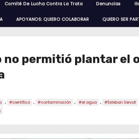
Comité De Lucha Contra La Trata
Denuncias
G
A
APOYANOS: QUIERO COLABORAR
QUIERO SER PAR
no permitió plantar el o
a
,
,
,
,
o
#científico
#contaminación
#el agua
#Esteban Servat
a