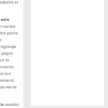
ediante el
 este
l núcleo
llos parte
s
regrinaje
o papal
or la
ioneros.
al son
 General
 Las Heras
os
venidos