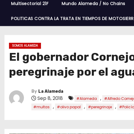
Multisectorial 21F
Mundo Alameda / No Chains
POLITICAS CONTRA LA TRATA EN TIEMPOS DE MOTOSIERR
SOMOS ALAMEDA
El gobernador Cornejo 
peregrinaje por el agu
By
La Alameda
Sep 8, 2018
,
#Alameda
#Alfredo Cornej
,
,
,
#multas
#olivo papal
#peregrinaje
#Policí