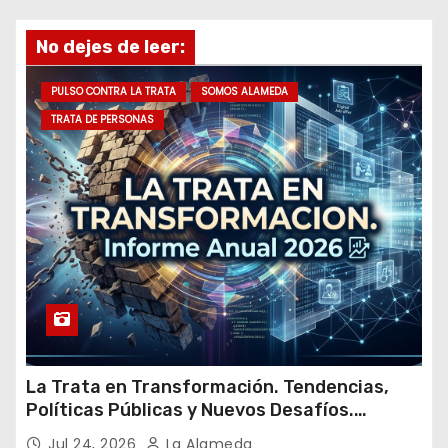
e
No dejes de leer:
e
m
PULSO CONTRA LA TRATA
SOMOS ALAMEDA
a
TRATA DE PERSONAS
i
l
La Trata en Transformación. Tendencias,
Políticas Públicas y Nuevos Desafíos.
Argentina y el Mundo – Julio 2026
Jul 24, 2026
La Alameda