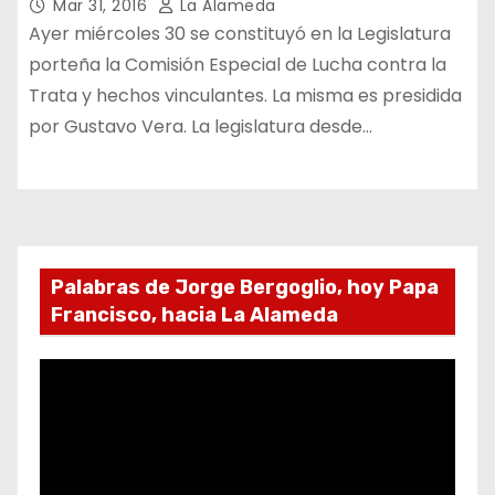
Mar 31, 2016
La Alameda
Ayer miércoles 30 se constituyó en la Legislatura
porteña la Comisión Especial de Lucha contra la
Trata y hechos vinculantes. La misma es presidida
por Gustavo Vera. La legislatura desde…
Palabras de Jorge Bergoglio, hoy Papa
Francisco, hacia La Alameda
R
e
p
r