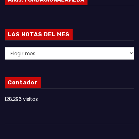
LAS NOTAS DEL MES
L
A
S
N
Contador
O
T
128.296 visitas
A
S
D
E
L