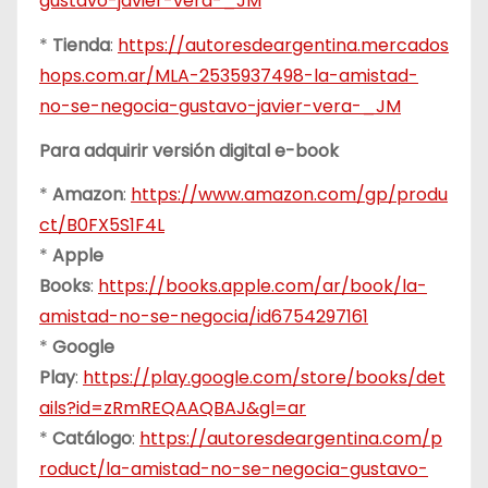
gustavo-javier-vera-_JM
*
Tienda
:
https://autoresdeargentina.mercados
hops.com.ar/MLA-2535937498-la-amistad-
no-se-negocia-gustavo-javier-vera-_JM
Para adquirir versión digital e-book
*
Amazon
:
https://www.amazon.com/gp/produ
ct/B0FX5S1F4L
*
Apple
Books
:
https://books.apple.com/ar/book/la-
amistad-no-se-negocia/id6754297161
*
Google
Play
:
https://play.google.com/store/books/det
ails?id=zRmREQAAQBAJ&gl=ar
*
Catálogo
:
https://autoresdeargentina.com/p
roduct/la-amistad-no-se-negocia-gustavo-