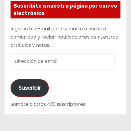
Suscribite a nuestra página por correo
electrónico
Ingresá tu e-mail para sumarte a nuestra
comunidad y recibir notificaciones de nuestros
artículos y notas.
D
i
r
e
Suscribir
c
c
Sumáte a otros 423 suscriptores
i
ó
n
d