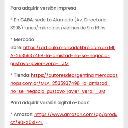
Para adquirir versión impresa
* En
CABA:
sede La Alameda (Av. Directorio
3998) lunes/miércoles/viernes de 9 a 16 hs
*
Mercado
Libre
:
https://articulo.mercadolibre.com.ar/ML
A-2535937498-la-amistad-no-se-negocia-
gustavo-javier-vera-_JM
*
Tienda
:
https://autoresdeargentina.mercados
hops.com.ar/MLA-2535937498-la-amistad-
no-se-negocia-gustavo-javier-vera-_JM
Para adquirir versión digital e-book
*
Amazon
:
https://www.amazon.com/gp/produ
ct/B0FX5S1F4L