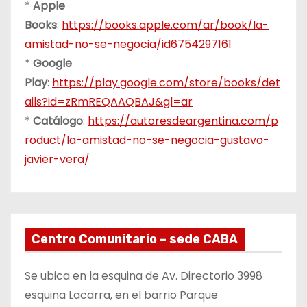
*
Apple
Books
:
https://books.apple.com/ar/book/la-
amistad-no-se-negocia/id6754297161
*
Google
Play
:
https://play.google.com/store/books/det
ails?id=zRmREQAAQBAJ&gl=ar
*
Catálogo
:
https://autoresdeargentina.com/p
roduct/la-amistad-no-se-negocia-gustavo-
javier-vera/
Centro Comunitario – sede CABA
Se ubica en la esquina de Av. Directorio 3998
esquina Lacarra, en el barrio Parque