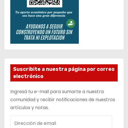
Suscribite a nuestra página por correo
electrónico
Ingresá tu e-mail para sumarte a nuestra
comunidad y recibir notificaciones de nuestros
artículos y notas.
D
i