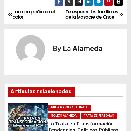
Una compañía en el
Te esperan los familiares
N
dolor
de la Masacre de Once
a
v
By
La Alameda
e
g
a
c
Artículos relacionados
i
PULSO CONTRA LA TRATA
ó
SOMOS ALAMEDA
TRATA DE PERSONAS
n
La Trata en Transformación.
Tendencias, Políticas Públicas y