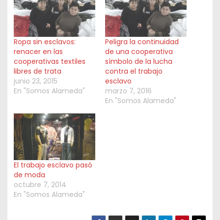
Ropa sin esclavos:
Peligra la continuidad
renacer en las
de una cooperativa
cooperativas textiles
símbolo de la lucha
libres de trata
contra el trabajo
junio 23, 2015
esclavo
En "Somos Alameda"
marzo 7, 2016
En "Somos Alameda"
El trabajo esclavo pasó
de moda
octubre 7, 2014
En "Somos Alameda"