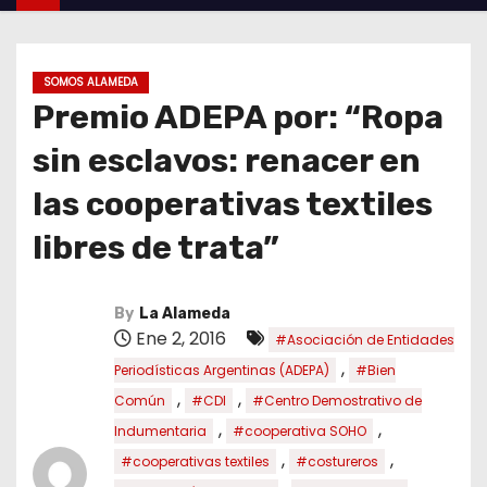
SOMOS ALAMEDA
Premio ADEPA por: “Ropa
sin esclavos: renacer en
las cooperativas textiles
libres de trata”
By
La Alameda
Ene 2, 2016
#Asociación de Entidades
,
Periodísticas Argentinas (ADEPA)
#Bien
,
,
Común
#CDI
#Centro Demostrativo de
,
,
Indumentaria
#cooperativa SOHO
,
,
#cooperativas textiles
#costureros