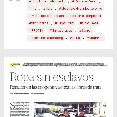
,
,
#Fundación Alameda
#Gustavo Vera
,
,
,
#inti
#libre
#Mauricio Giambartolomei
,
#Mercado de Economía Solidaria Bonpland
,
,
,
#No Chains
#Olga Cruz
#Polo Textil
,
,
,
#PROTEX
#Sin esclavos
#Soho
,
,
#Tamara Rosenberg
#trata
#victimas