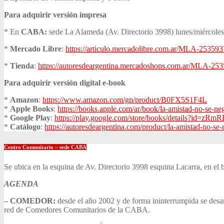
Para adquirir versión impresa
* En
CABA:
sede La Alameda (Av. Directorio 3998) lunes/miércoles/
*
Mercado Libre
:
https://articulo.mercadolibre.com.ar/MLA-253593
*
Tienda
:
https://autoresdeargentina.mercadoshops.com.ar/MLA-253
Para adquirir versión digital e-book
*
Amazon
:
https://www.amazon.com/gp/product/B0FX5S1F4L
*
Apple Books
:
https://books.apple.com/ar/book/la-amistad-no-se-n
*
Google Play
:
https://play.google.com/store/books/details?id=
*
Catálogo
:
https://autoresdeargentina.com/product/la-amistad-no-se-
Centro Comunitario – sede CABA
Se ubica en la esquina de Av. Directorio 3998 esquina Lacarra, en el 
AGENDA
– COMEDOR:
desde el año 2002 y de forma ininterrumpida se desa
red de Comedores Comunitarios de la CABA.