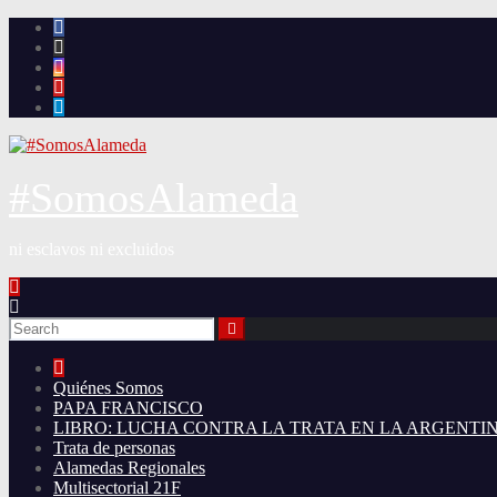
Skip
to
content
#SomosAlameda
ni esclavos ni excluidos
Quiénes Somos
PAPA FRANCISCO
LIBRO: LUCHA CONTRA LA TRATA EN LA ARGENTI
Trata de personas
Alamedas Regionales
Multisectorial 21F