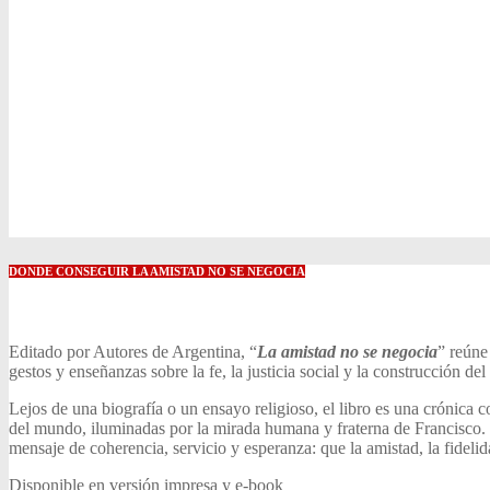
DONDE CONSEGUIR LA AMISTAD NO SE NEGOCIA
Editado por Autores de Argentina, “
La amistad no se negocia
” reúne
gestos y enseñanzas sobre la fe, la justicia social y la construcción de
Lejos de una biografía o un ensayo religioso, el libro es una crónica co
del mundo, iluminadas por la mirada humana y fraterna de Francisco. C
mensaje de coherencia, servicio y esperanza: que la amistad, la fidel
Disponible en versión impresa y e-book