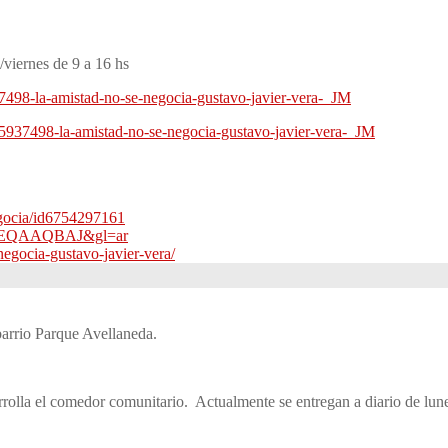
viernes de 9 a 16 hs
7498-la-amistad-no-se-negocia-gustavo-javier-vera-_JM
5937498-la-amistad-no-se-negocia-gustavo-javier-vera-_JM
egocia/id6754297161
zRmREQAAQBAJ&gl=ar
negocia-gustavo-javier-vera/
barrio Parque Avellaneda.
rrolla el comedor comunitario. Actualmente se entregan a diario de lu