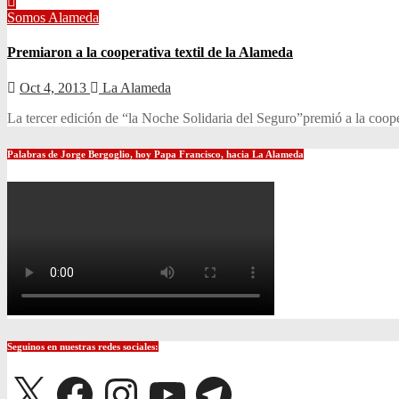
Somos Alameda
Premiaron a la cooperativa textil de la Alameda
Oct 4, 2013
La Alameda
La tercer edición de “la Noche Solidaria del Seguro”premió a la cooper
Palabras de Jorge Bergoglio, hoy Papa Francisco, hacia La Alameda
Seguinos en nuestras redes sociales:
X
Facebook
Instagram
YouTube
Telegram