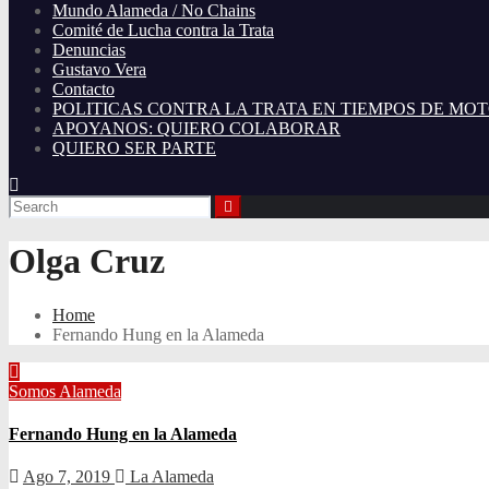
Mundo Alameda / No Chains
Comité de Lucha contra la Trata
Denuncias
Gustavo Vera
Contacto
POLITICAS CONTRA LA TRATA EN TIEMPOS DE MO
APOYANOS: QUIERO COLABORAR
QUIERO SER PARTE
Olga Cruz
Home
Fernando Hung en la Alameda
Somos Alameda
Fernando Hung en la Alameda
Ago 7, 2019
La Alameda