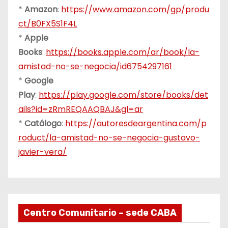
*
Amazon
:
https://www.amazon.com/gp/produ
ct/B0FX5S1F4L
*
Apple
Books
:
https://books.apple.com/ar/book/la-
amistad-no-se-negocia/id6754297161
*
Google
Play
:
https://play.google.com/store/books/det
ails?id=zRmREQAAQBAJ&gl=ar
*
Catálogo
:
https://autoresdeargentina.com/p
roduct/la-amistad-no-se-negocia-gustavo-
javier-vera/
Centro Comunitario – sede CABA