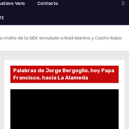
ustavo Vera
Contacto
TE
la mafia de la SIDE vinculada a Raúl Martins y Cacho Rubio
Palabras de Jorge Bergoglio, hoy Papa
Francisco, hacia La Alameda
R
e
p
r
o