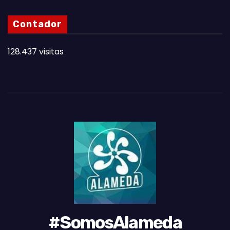
S
N
Contador
O
T
128.437 visitas
A
S
D
E
L
M
E
S
#SomosAlameda