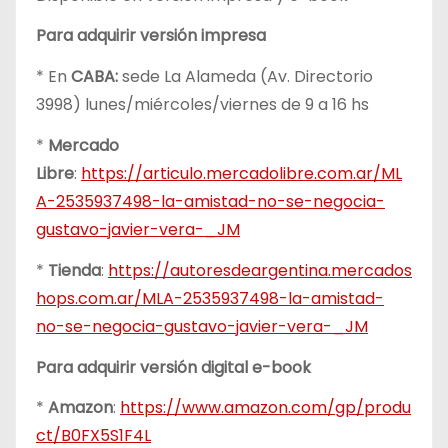
Para adquirir versión impresa
* En
CABA:
sede La Alameda (Av. Directorio
3998) lunes/miércoles/viernes de 9 a 16 hs
*
Mercado
Libre
:
https://articulo.mercadolibre.com.ar/ML
A-2535937498-la-amistad-no-se-negocia-
gustavo-javier-vera-_JM
*
Tienda
:
https://autoresdeargentina.mercados
hops.com.ar/MLA-2535937498-la-amistad-
no-se-negocia-gustavo-javier-vera-_JM
Para adquirir versión digital e-book
*
Amazon
:
https://www.amazon.com/gp/produ
ct/B0FX5S1F4L