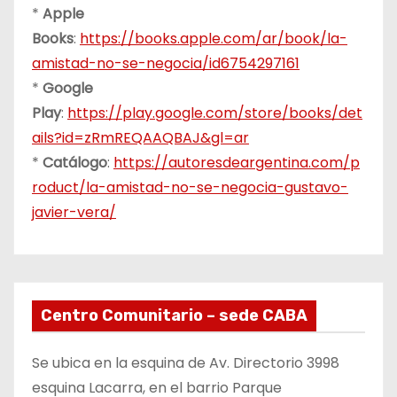
*
Apple
Books
:
https://books.apple.com/ar/book/la-
amistad-no-se-negocia/id6754297161
*
Google
Play
:
https://play.google.com/store/books/det
ails?id=zRmREQAAQBAJ&gl=ar
*
Catálogo
:
https://autoresdeargentina.com/p
roduct/la-amistad-no-se-negocia-gustavo-
javier-vera/
Centro Comunitario – sede CABA
Se ubica en la esquina de Av. Directorio 3998
esquina Lacarra, en el barrio Parque