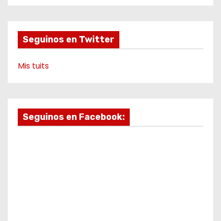
d
o
r
e
a
k
a
m
e
m
o
Seguinos en Twitter
Mis tuits
Seguinos en Facebook: