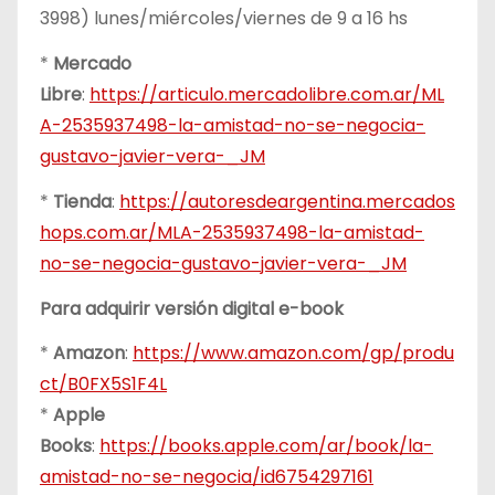
3998) lunes/miércoles/viernes de 9 a 16 hs
*
Mercado
Libre
:
https://articulo.mercadolibre.com.ar/ML
A-2535937498-la-amistad-no-se-negocia-
gustavo-javier-vera-_JM
*
Tienda
:
https://autoresdeargentina.mercados
hops.com.ar/MLA-2535937498-la-amistad-
no-se-negocia-gustavo-javier-vera-_JM
Para adquirir versión digital e-book
*
Amazon
:
https://www.amazon.com/gp/produ
ct/B0FX5S1F4L
*
Apple
Books
:
https://books.apple.com/ar/book/la-
amistad-no-se-negocia/id6754297161