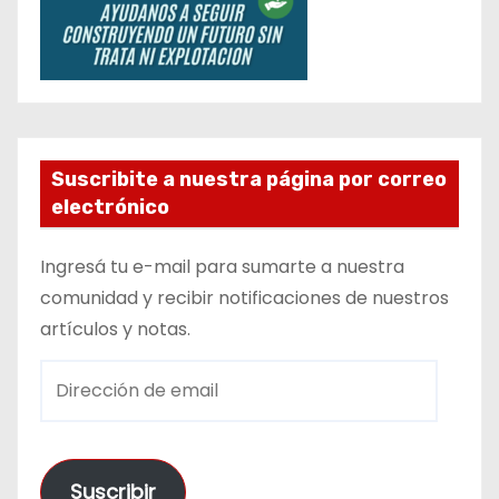
Suscribite a nuestra página por correo
electrónico
Ingresá tu e-mail para sumarte a nuestra
comunidad y recibir notificaciones de nuestros
artículos y notas.
D
i
r
e
Suscribir
c