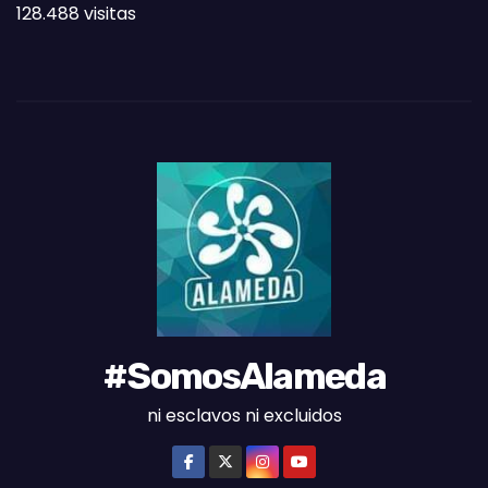
128.488 visitas
A
S
D
E
L
M
E
S
#SomosAlameda
ni esclavos ni excluidos