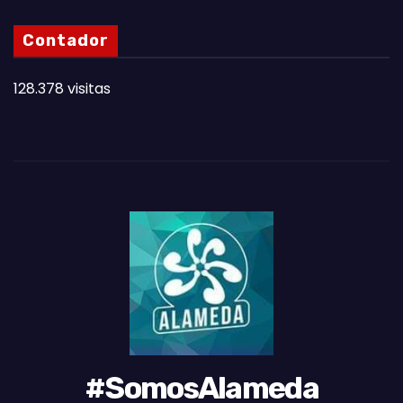
N
Contador
O
T
128.378 visitas
A
S
D
E
L
M
E
S
#SomosAlameda