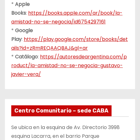
*
Apple
Books
:
https://books.apple.com/ar/book/la-
amistad-no-se-negocia/id6754297161
*
Google
Play
:
https://play.google.com/store/books/det
ails?id=zRmREQAAQBAJ&gl=ar
*
Catálogo
:
https://autoresdeargentina.com/p
roduct/la-amistad-no-se-negocia-gustavo-
javier-vera/
Centro Comunitario – sede CABA
Se ubica en la esquina de Av. Directorio 3998
esquina Lacarra, en el barrio Parque