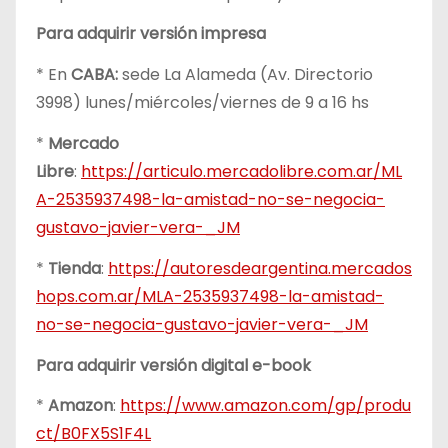
Para adquirir versión impresa
* En
CABA:
sede La Alameda (Av. Directorio
3998) lunes/miércoles/viernes de 9 a 16 hs
*
Mercado
Libre
:
https://articulo.mercadolibre.com.ar/ML
A-2535937498-la-amistad-no-se-negocia-
gustavo-javier-vera-_JM
*
Tienda
:
https://autoresdeargentina.mercados
hops.com.ar/MLA-2535937498-la-amistad-
no-se-negocia-gustavo-javier-vera-_JM
Para adquirir versión digital e-book
*
Amazon
:
https://www.amazon.com/gp/produ
ct/B0FX5S1F4L