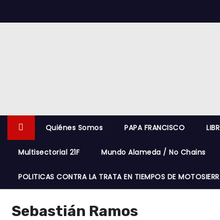
S
k
i
p
t
o
c
o
n
Quiénes Somos
PAPA FRANCISCO
LIB
t
e
Multisectorial 21F
Mundo Alameda / No Chains
n
t
POLITICAS CONTRA LA TRATA EN TIEMPOS DE MOTOSIERR
Sebastián Ramos