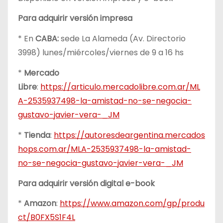
Para adquirir versión impresa
* En
CABA:
sede La Alameda (Av. Directorio
3998) lunes/miércoles/viernes de 9 a 16 hs
*
Mercado
Libre
:
https://articulo.mercadolibre.com.ar/ML
A-2535937498-la-amistad-no-se-negocia-
gustavo-javier-vera-_JM
*
Tienda
:
https://autoresdeargentina.mercados
hops.com.ar/MLA-2535937498-la-amistad-
no-se-negocia-gustavo-javier-vera-_JM
Para adquirir versión digital e-book
*
Amazon
:
https://www.amazon.com/gp/produ
ct/B0FX5S1F4L