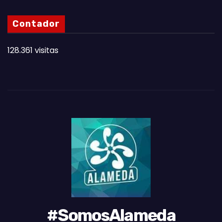
S
N
Contador
O
T
128.361 visitas
A
S
D
E
L
M
E
S
#SomosAlameda