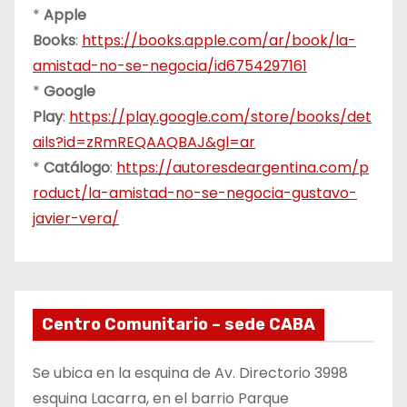
*
Apple
Books
:
https://books.apple.com/ar/book/la-
amistad-no-se-negocia/id6754297161
*
Google
Play
:
https://play.google.com/store/books/det
ails?id=zRmREQAAQBAJ&gl=ar
*
Catálogo
:
https://autoresdeargentina.com/p
roduct/la-amistad-no-se-negocia-gustavo-
javier-vera/
Centro Comunitario – sede CABA
Se ubica en la esquina de Av. Directorio 3998
esquina Lacarra, en el barrio Parque