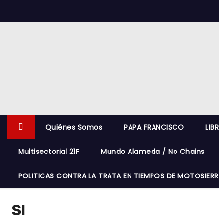
S
k
i
p
t
o
c
o
n
Quiénes Somos
PAPA FRANCISCO
LIB
t
e
Multisectorial 21F
Mundo Alameda / No Chains
n
t
POLITICAS CONTRA LA TRATA EN TIEMPOS DE MOTOSIERR
SI