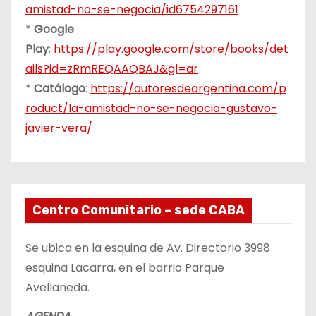
amistad-no-se-negocia/id6754297161
*
Google
Play
:
https://play.google.com/store/books/det
ails?id=zRmREQAAQBAJ&gl=ar
*
Catálogo
:
https://autoresdeargentina.com/p
roduct/la-amistad-no-se-negocia-gustavo-
javier-vera/
Centro Comunitario – sede CABA
Se ubica en la esquina de Av. Directorio 3998
esquina Lacarra, en el barrio Parque
Avellaneda.