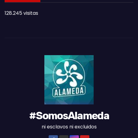
T
128.245 visitas
A
S
D
E
L
M
E
S
#SomosAlameda
ni esclavos ni excluidos