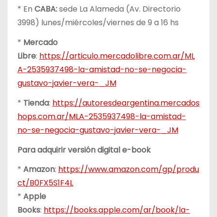
* En
CABA:
sede La Alameda (Av. Directorio
3998) lunes/miércoles/viernes de 9 a 16 hs
*
Mercado
Libre
:
https://articulo.mercadolibre.com.ar/ML
A-2535937498-la-amistad-no-se-negocia-
gustavo-javier-vera-_JM
*
Tienda
:
https://autoresdeargentina.mercados
hops.com.ar/MLA-2535937498-la-amistad-
no-se-negocia-gustavo-javier-vera-_JM
Para adquirir versión digital e-book
*
Amazon
:
https://www.amazon.com/gp/produ
ct/B0FX5S1F4L
*
Apple
Books
:
https://books.apple.com/ar/book/la-