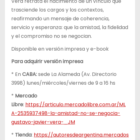
Vera retrata el nacimiento de un vínculo que
trasciende los cargos y los contextos,
reafirmando un mensaje de coherencia,
servicio y esperanza: que la amistad, la fidelidad
y el compromiso no se negocian.
Disponible en versión impresa y e-book
Para adquirir versión impresa
* En
CABA:
sede La Alameda (Av. Directorio
3998) lunes/miércoles/viernes de 9 a 16 hs
*
Mercado
Libre
:
https://articulo.mercadolibre.com.ar/ML
A-2535937498-la-amistad-no-se-negocia-
gustavo-javier-vera-_JM
*
Tienda
:
https://autoresdeargentina.mercados