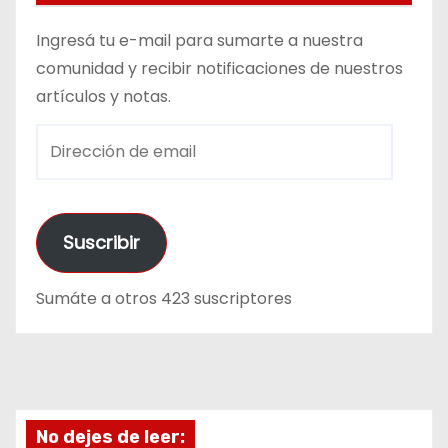
Ingresá tu e-mail para sumarte a nuestra
comunidad y recibir notificaciones de nuestros
artículos y notas.
D
i
r
e
Suscribir
c
c
Sumáte a otros 423 suscriptores
i
ó
n
d
e
No dejes de leer:
e