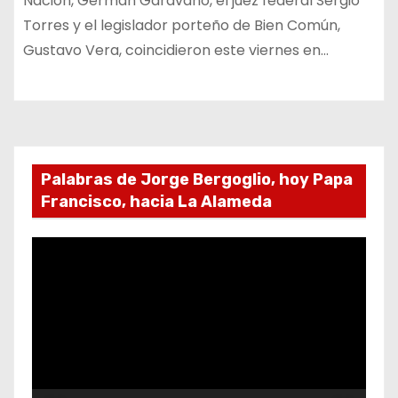
Nación, Germán Garavano, el juez federal Sergio
Torres y el legislador porteño de Bien Común,
Gustavo Vera, coincidieron este viernes en…
Palabras de Jorge Bergoglio, hoy Papa
Francisco, hacia La Alameda
R
e
p
r
o
d
u