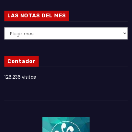
LAS NOTAS DEL MES
L
A
S
N
Contador
O
T
128.236 visitas
A
S
D
E
L
M
E