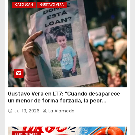
CASO LOAN
GUSTAVO VERA
Gustavo Vera en LT7: “Cuando desaparece
un menor de forma forzada, la peor
hipótesis es trata, y así debe seguir
Jul 19, 2026
La Alameda
caratulado el caso Loan”
COMUNICADOS