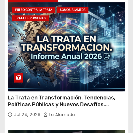
m
PULSO CONTRA LA TRATA
SOMOS ALAMEDA
a
TRATA DE PERSONAS
i
l
La Trata en Transformación. Tendencias,
Políticas Públicas y Nuevos Desafíos.
Argentina y el Mundo – Julio 2026
Jul 24, 2026
La Alameda