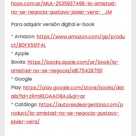
hops.com.ar/MLA-2535937498-la-amistad-
no-se-negocia-gustavo-javier-vera-_JM
Para adquirir versión digital e-book
*
Amazon
:
https://www.amazon.com/gp/produ
ct/B0FX5S1F4L
*
Apple
Books
:
https://books.apple.com/ar/book/la-
amistad-no-se-negocia/id6754297161
*
Google
Play
:
https://play.google.com/store/books/det
ails?id=zRmREQAAQBAJ&gl=ar
*
Catálogo
:
https://autoresdeargentina.com/p
roduct/la-amistad-no-se-negocia-gustavo-
javier-vera/