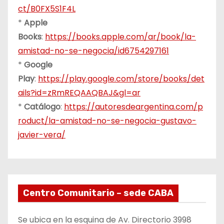
ct/B0FX5S1F4L
*
Apple
Books
:
https://books.apple.com/ar/book/la-
amistad-no-se-negocia/id6754297161
*
Google
Play
:
https://play.google.com/store/books/det
ails?id=zRmREQAAQBAJ&gl=ar
*
Catálogo
:
https://autoresdeargentina.com/p
roduct/la-amistad-no-se-negocia-gustavo-
javier-vera/
Centro Comunitario – sede CABA
Se ubica en la esquina de Av. Directorio 3998