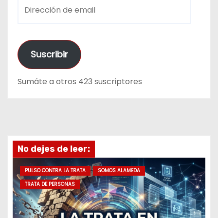
D
i
r
e
Suscribir
c
c
Sumáte a otros 423 suscriptores
i
ó
n
d
e
No dejes de leer:
e
m
PULSO CONTRA LA TRATA
SOMOS ALAMEDA
a
TRATA DE PERSONAS
i
l