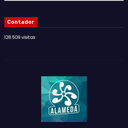
A
S
N
Contador
O
T
128.509 visitas
A
S
D
E
L
M
E
S