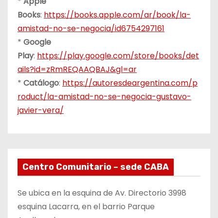
*
Apple
Books
:
https://books.apple.com/ar/book/la-
amistad-no-se-negocia/id6754297161
*
Google
Play
:
https://play.google.com/store/books/det
ails?id=zRmREQAAQBAJ&gl=ar
*
Catálogo
:
https://autoresdeargentina.com/p
roduct/la-amistad-no-se-negocia-gustavo-
javier-vera/
Centro Comunitario – sede CABA
Se ubica en la esquina de Av. Directorio 3998
esquina Lacarra, en el barrio Parque