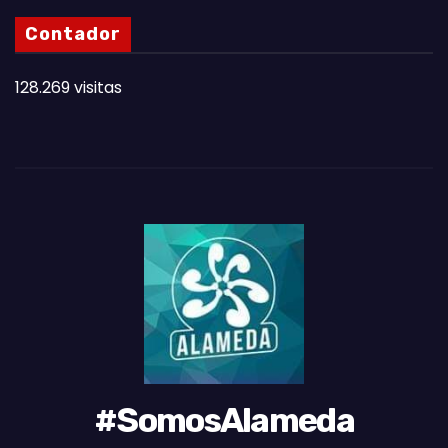
N
Contador
O
T
128.269 visitas
A
S
D
E
L
M
E
S
#SomosAlameda