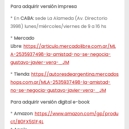
Para adquirir versión impresa
* En
CABA:
sede La Alameda (Av. Directorio
3998) lunes/miércoles/viernes de 9 a 16 hs
*
Mercado
Libre
:
https://articulo.mercadolibre.com.ar/ML
A-2535937498-la-amistad-no-se-negocia-
gustavo-javier-vera-_JM
*
Tienda
:
https://autoresdeargentina.mercados
hops.com.ar/MLA-2535937498-la-amistad-
no-se-negocia-gustavo-javier-vera-_JM
Para adquirir versión digital e-book
*
Amazon
:
https://www.amazon.com/gp/produ
ct/B0FX5S1F4L