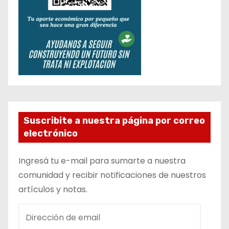
Suscribite a nuestra página por correo
electrónico
Ingresá tu e-mail para sumarte a nuestra
comunidad y recibir notificaciones de nuestros
artículos y notas.
D
i