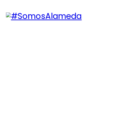
#SomosAlameda
ni esclavos ni excluidos