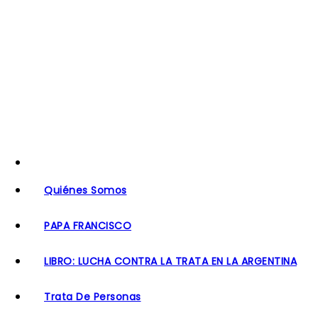
S
k
i
p
t
o
c
o
n
t
Quiénes Somos
e
PAPA FRANCISCO
n
t
LIBRO: LUCHA CONTRA LA TRATA EN LA ARGENTINA
Trata De Personas