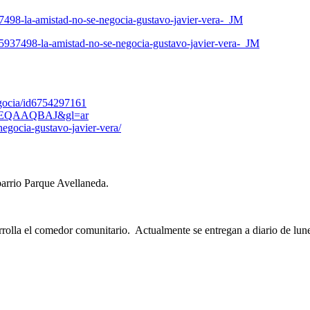
7498-la-amistad-no-se-negocia-gustavo-javier-vera-_JM
5937498-la-amistad-no-se-negocia-gustavo-javier-vera-_JM
egocia/id6754297161
zRmREQAAQBAJ&gl=ar
negocia-gustavo-javier-vera/
barrio Parque Avellaneda.
rrolla el comedor comunitario. Actualmente se entregan a diario de lu