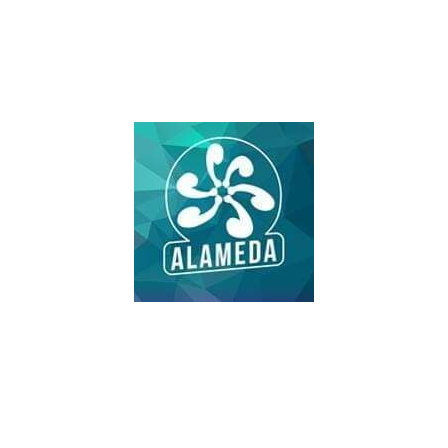
#SomosAlameda
ni esclavos ni excluidos