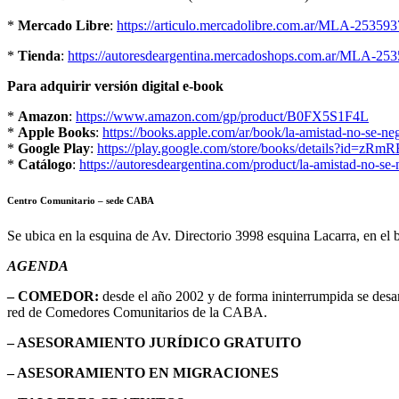
*
Mercado Libre
:
https://articulo.mercadolibre.com.ar/MLA-253593
*
Tienda
:
https://autoresdeargentina.mercadoshops.com.ar/MLA-253
Para adquirir versión digital e-book
*
Amazon
:
https://www.amazon.com/gp/product/B0FX5S1F4L
*
Apple Books
:
https://books.apple.com/ar/book/la-amistad-no-se-n
*
Google Play
:
https://play.google.com/store/books/details?id=
*
Catálogo
:
https://autoresdeargentina.com/product/la-amistad-no-se-
Centro Comunitario – sede CABA
Se ubica en la esquina de Av. Directorio 3998 esquina Lacarra, en el 
AGENDA
– COMEDOR:
desde el año 2002 y de forma ininterrumpida se desa
red de Comedores Comunitarios de la CABA.
– ASESORAMIENTO JURÍDICO GRATUITO
– ASESORAMIENTO EN MIGRACIONES