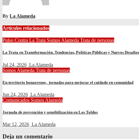
By
La Alameda
Artículos relacionados
Pulso Contra La Trata
Somos Alameda
Trata de personas
La Trata en Transformación. Tendencias, Políticas Públicas y Nuevos Desafíos
Jul 24, 2026
La Alameda
Somos Alameda
Trata de personas
En territorio bonaerense, jornadas para mejorar el cuidado en comunidad
Jun 24, 2026
La Alameda
Comunicados
Somos Alameda
Jornada de prevención y sensibilización en Los Toldos
Mar 12, 2026
La Alameda
Deja un comentario