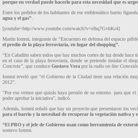
porque en verdad puede hacerlo para esta necesidad que es urge
Entre los pedidos de los habitantes de ese emblemático barrio figura
agua y el gas”
.
[youtube=http://www.youtube.com/watch?v=elhq7GvhKr4]
Martín Iommi, integrante de “Encuentro en defensa del espacio púb
el predio de la playa ferroviaria, en lugar del shopping”.
“En Caballito saben todos que hay muchos cortes de luz desde hace t
en el caso de la playa ferroviaria, donde se pretende instalar el 
Concreta”,
que conduce
Gustavo Vera
por la
radio on line Conexión
Iommi reveló que “el Gobierno de la Ciudad tiene una relación muy
2012”.
“Por eso vemos que quizás haya presión de su entorno para que el j
poder aprobar la iniciativa”, indicó.
Además, Iommi señaló que hay un proyecto que presentaron los vecin
para el barrio y la necesitad de recuperar la vegetación nativa y
“El PRO y el jefe de Gobierno usan como herramienta de extorsió
sostuvo Iommi.