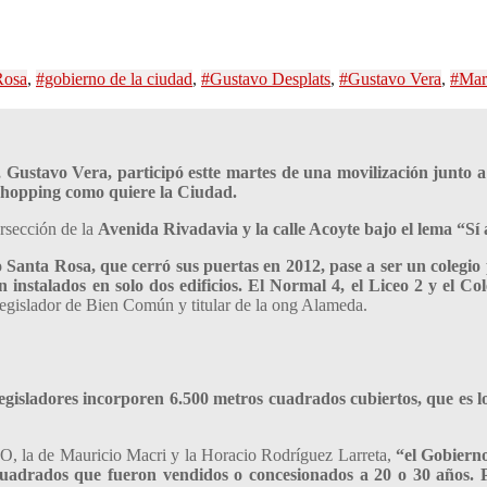
Rosa
,
#gobierno de la ciudad
,
#Gustavo Desplats
,
#Gustavo Vera
,
#Mar
Gustavo Vera, participó estte martes de una movilización junto a 
 shopping como quiere la Ciudad.
ersección de la
Avenida Rivadavia y la calle Acoyte bajo el lema “Sí
 Santa Rosa, que cerró sus puertas en 2012, pase a ser un colegio
n instalados en solo dos edificios. El Normal 4, el Liceo 2 y el Co
 legislador de Bien Común y titular de la ong Alameda.
egisladores incorporen 6.500 metros cuadrados cubiertos, que es l
PRO, la de Mauricio Macri y la Horacio Rodríguez Larreta,
“el Gobierno
uadrados que fueron vendidos o concesionados a 20 o 30 años. 