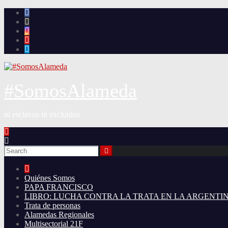
Skip
to
content
#SomosAlameda
ni esclavos ni excluidos
Quiénes Somos
PAPA FRANCISCO
LIBRO: LUCHA CONTRA LA TRATA EN LA ARGENTI
Trata de personas
Alamedas Regionales
Multisectorial 21F