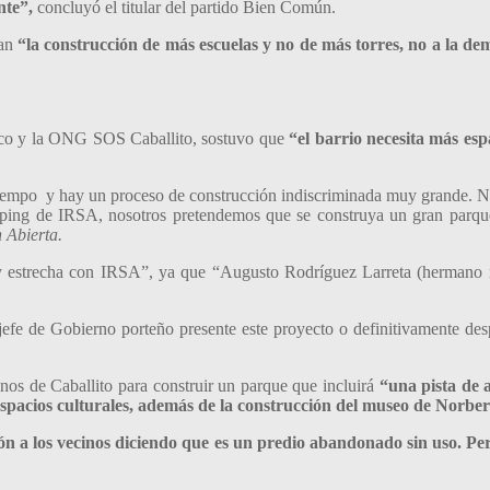
nte”,
concluyó el titular del partido Bien Común.
ban
“la construcción de más escuelas y no de más torres, no a la dem
lico y la ONG SOS Caballito, sostuvo que
“el barrio necesita más esp
iempo y hay un proceso de construcción indiscriminada muy grande. Ne
shopping de IRSA, nosotros pretendemos que se construya un gran par
 Abierta.
 estrecha con IRSA”, ya que “Augusto Rodríguez Larreta (hermano me
efe de Gobierno porteño presente este proyecto o definitivamente desp
os de Caballito para construir un parque que incluirá
“una pista de a
 espacios culturales, además de la construcción del museo de Norber
n a los vecinos diciendo que es un predio abandonado sin uso. Pero