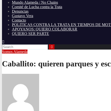
Mundo Alameda / No Chains
Comité de Lucha contra la Trata
Denuncias
Gustavo Vera
Contacto
POLITICAS CONTRA LA TRATA EN TIEMPOS DE MO
APOYANOS: QUIERO COLABORAR
QUIERO SER PARTE
Somos Alameda
Caballito: quieren parques y esc