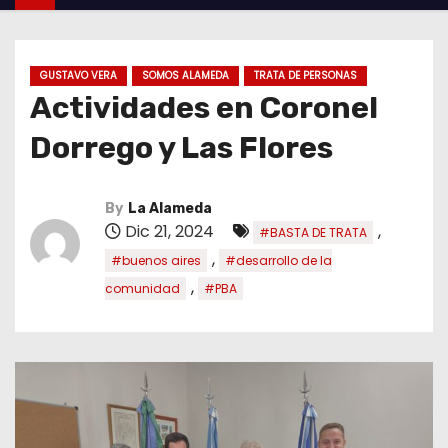
GUSTAVO VERA
SOMOS ALAMEDA
TRATA DE PERSONAS
Actividades en Coronel
Dorrego y Las Flores
By
La Alameda
Dic 21, 2024
,
#BASTA DE TRATA
,
#buenos aires
#desarrollo de la
,
comunidad
#PBA