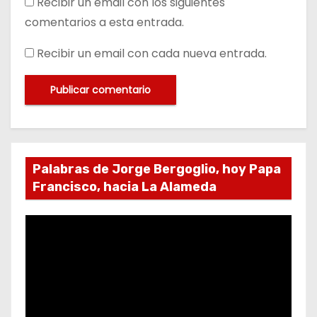
Recibir un email con los siguientes
comentarios a esta entrada.
Recibir un email con cada nueva entrada.
Palabras de Jorge Bergoglio, hoy Papa
Francisco, hacia La Alameda
R
e
p
r
o