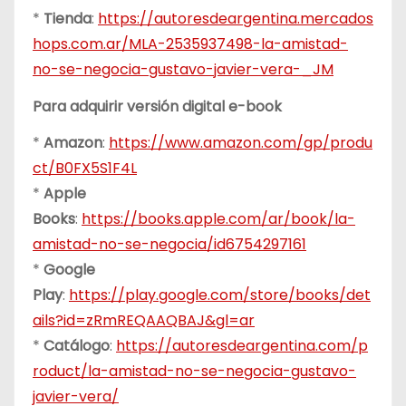
*
Tienda
:
https://autoresdeargentina.mercados
hops.com.ar/MLA-2535937498-la-amistad-
no-se-negocia-gustavo-javier-vera-_JM
Para adquirir versión digital e-book
*
Amazon
:
https://www.amazon.com/gp/produ
ct/B0FX5S1F4L
*
Apple
Books
:
https://books.apple.com/ar/book/la-
amistad-no-se-negocia/id6754297161
*
Google
Play
:
https://play.google.com/store/books/det
ails?id=zRmREQAAQBAJ&gl=ar
*
Catálogo
:
https://autoresdeargentina.com/p
roduct/la-amistad-no-se-negocia-gustavo-
javier-vera/