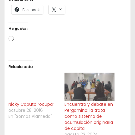
Facebook
X
Me gusta:
L
o
a
d
Relacionado
i
n
g
…
Nicky Caputo “ocupa”
Encuentro y debate en
octubre 28, 2016
Pergamino: la trata
En "Somos Alameda"
como sistema de
acumulación originaria
de capital.
agosto 22, 2024