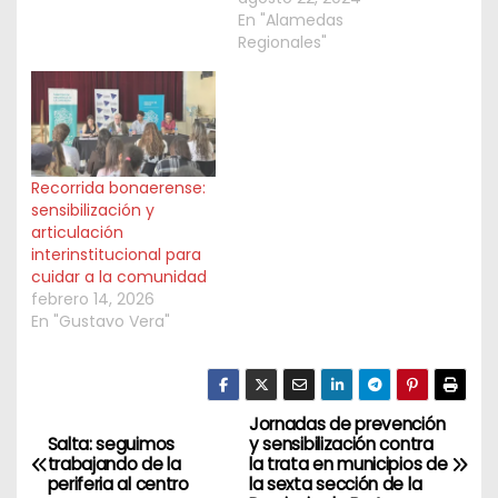
En "Alamedas
Regionales"
Recorrida bonaerense:
sensibilización y
articulación
interinstitucional para
cuidar a la comunidad
febrero 14, 2026
En "Gustavo Vera"
Jornadas de prevención
N
Salta: seguimos
y sensibilización contra
trabajando de la
la trata en municipios de
a
periferia al centro
la sexta sección de la