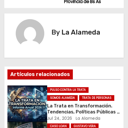
Provincia de Bs As
v
e
g
By
La Alameda
a
c
i
Artículos relacionados
ó
n
PULSO CONTRA LA TRATA
SOMOS ALAMEDA
TRATA DE PERSONAS
d
La Trata en Transformación.
Tendencias, Políticas Públicas y
e
Nuevos Desafíos. Argentina y el
Jul 24, 2026
La Alameda
Mundo – Julio 2026
CASO LOAN
GUSTAVO VERA