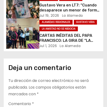
e
Gustavo Vera en LT7: “Cuando
n
desaparece un menor de forma
forzada, la peor hipótesis es
Jul 19, 2026
La Alameda
t
trata, y así debe seguir
ALAMEDAS REGIONALES
GUSTAVO VERA
caratulado el caso Loan”
r
LA AMISTAD NO SE NEGOCIA
CARTAS INÉDITAS DEL PAPA
a
FRANCISCO: LA GIRA DE “LA
AMISTAD NO SE NEGOCIA” YA
Jul 1, 2026
La Alameda
d
RECORRIÓ LA MITAD DEL PAÍS Y
RECOGE UN FUERTE RESPALDO
a
INSTITUCIONAL
Deja un comentario
s
Tu dirección de correo electrónico no será
publicada.
Los campos obligatorios están
marcados con
*
Comentario
*