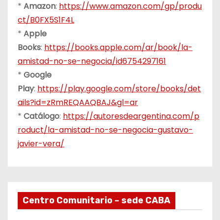
*
Amazon
:
https://www.amazon.com/gp/produ
ct/B0FX5S1F4L
*
Apple
Books
:
https://books.apple.com/ar/book/la-
amistad-no-se-negocia/id6754297161
*
Google
Play
:
https://play.google.com/store/books/det
ails?id=zRmREQAAQBAJ&gl=ar
*
Catálogo
:
https://autoresdeargentina.com/p
roduct/la-amistad-no-se-negocia-gustavo-
javier-vera/
Centro Comunitario – sede CABA