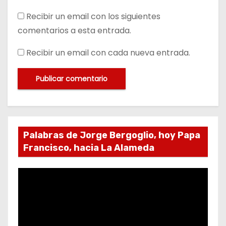
Recibir un email con los siguientes
comentarios a esta entrada.
Recibir un email con cada nueva entrada.
Palabras de Jorge Bergoglio, hoy Papa
Francisco, hacia La Alameda
R
e
p
r