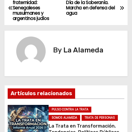
N
fraternidad:
Día de la Soberanía.
Senegaleses
Marcha en defensa del
a
musulmanes y
agua
argentinos judíos
v
e
g
By
La Alameda
a
c
i
Artículos relacionados
ó
n
PULSO CONTRA LA TRATA
SOMOS ALAMEDA
TRATA DE PERSONAS
d
La Trata en Transformación.