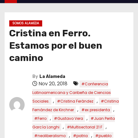
SOMOS ALAMEDA
Cristina en Ferro.
Estamos por el buen
camino
By
La Alameda
Nov 20, 2018
#Conferencia
Latinoamericana y Caribeña de Ciencias
,
,
Sociales.
#Cristina Feràndez
#Cristina
,
,
Fernández de Kirchner
#ex presidenta
,
,
#Ferro
#Gustavo Vera
#Juan Perita
,
,
García Longhi
#Multisectorial 21 F
,
,
#neoliberalismo
#patria
#pueblo