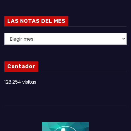
LAS NOTAS DEL MES
L
A
S
N
Contador
O
T
128.254 visitas
A
S
D
E
L
M