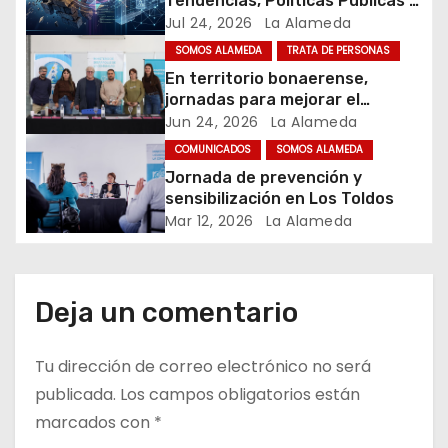
Tendencias, Políticas Públicas y
e
Nuevos Desafíos. Argentina y el
Jul 24, 2026
La Alameda
Mundo – Julio 2026
e
SOMOS ALAMEDA
TRATA DE PERSONAS
En territorio bonaerense,
n
jornadas para mejorar el
cuidado en comunidad
Jun 24, 2026
La Alameda
t
COMUNICADOS
SOMOS ALAMEDA
r
Jornada de prevención y
sensibilización en Los Toldos
a
Mar 12, 2026
La Alameda
d
a
Deja un comentario
s
Tu dirección de correo electrónico no será
publicada.
Los campos obligatorios están
marcados con
*