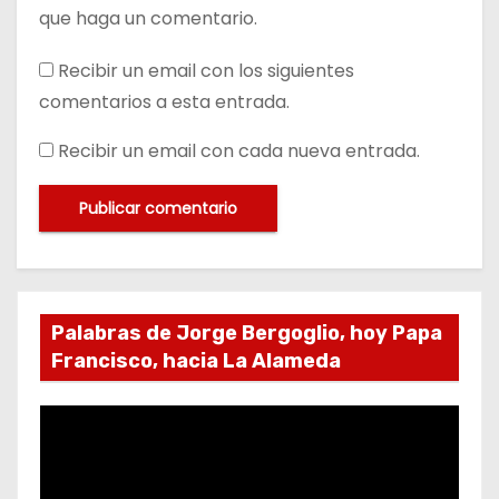
que haga un comentario.
Recibir un email con los siguientes
comentarios a esta entrada.
Recibir un email con cada nueva entrada.
Palabras de Jorge Bergoglio, hoy Papa
Francisco, hacia La Alameda
R
e
p