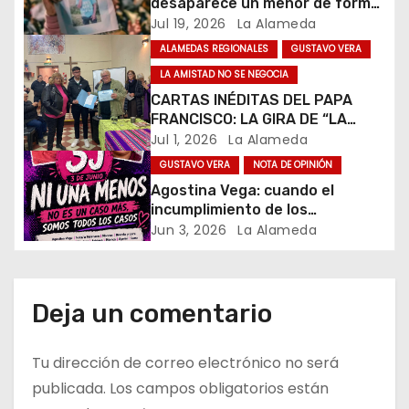
e
desaparece un menor de forma
forzada, la peor hipótesis es
Jul 19, 2026
La Alameda
e
trata, y así debe seguir
ALAMEDAS REGIONALES
GUSTAVO VERA
caratulado el caso Loan”
LA AMISTAD NO SE NEGOCIA
n
CARTAS INÉDITAS DEL PAPA
t
FRANCISCO: LA GIRA DE “LA
AMISTAD NO SE NEGOCIA” YA
Jul 1, 2026
La Alameda
r
RECORRIÓ LA MITAD DEL PAÍS Y
GUSTAVO VERA
NOTA DE OPINIÓN
RECOGE UN FUERTE RESPALDO
Agostina Vega: cuando el
a
INSTITUCIONAL
incumplimiento de los
protocolos también mata
Jun 3, 2026
La Alameda
d
a
Deja un comentario
s
Tu dirección de correo electrónico no será
publicada.
Los campos obligatorios están