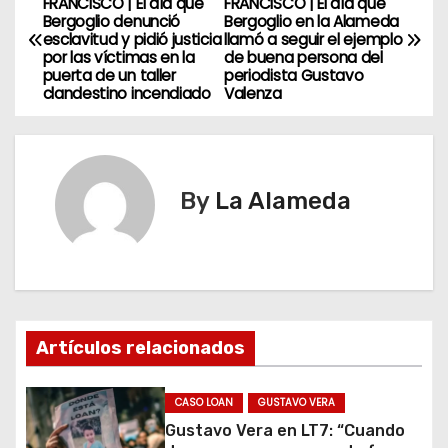
FRANCISCO | El día que
FRANCISCO | El día que
Bergoglio denunció
Bergoglio en la Alameda
a
esclavitud y pidió justicia
llamó a seguir el ejemplo
por las víctimas en la
de buena persona del
v
puerta de un taller
periodista Gustavo
clandestino incendiado
Valenza
e
g
By
La Alameda
a
c
i
ó
Artículos relacionados
n
CASO LOAN
GUSTAVO VERA
d
Gustavo Vera en LT7: “Cuando