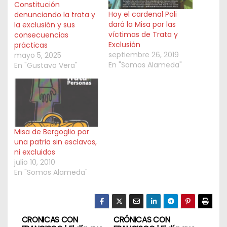
Constitución
Hoy el cardenal Poli
denunciando la trata y
dará la Misa por las
la exclusión y sus
víctimas de Trata y
consecuencias
Exclusión
prácticas
septiembre 26, 2019
mayo 5, 2025
En "Somos Alameda"
En "Gustavo Vera"
Misa de Bergoglio por
una patria sin esclavos,
ni excluidos
julio 10, 2010
En "Somos Alameda"
CRONICAS CON
CRÓNICAS CON
N