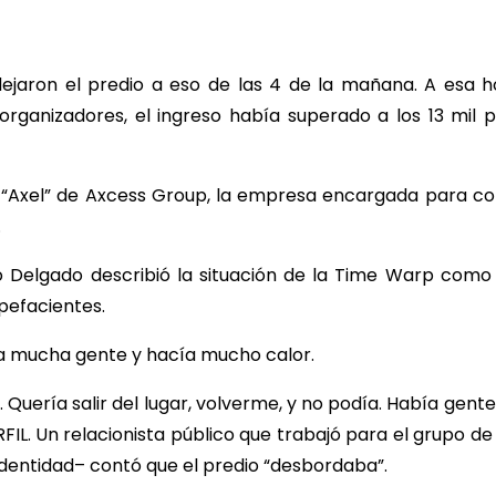
dejaron el predio a eso de las 4 de la mañana. A esa h
rganizadores, el ingreso había superado a los 13 mil p
e “Axel” de Axcess Group, la empresa encargada para con
.
co Delgado describió la situación de la Time Warp como
pefacientes.
a mucha gente y hacía mucho calor.
uería salir del lugar, volverme, y no podía. Había gent
ERFIL. Un relacionista público que trabajó para el grupo 
 identidad– contó que el predio “desbordaba”.