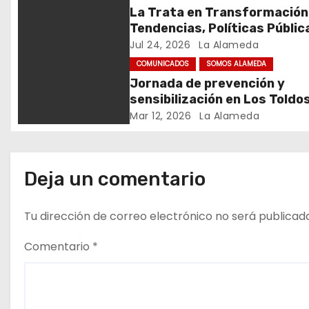
n
La Trata en Transformación
d
Tendencias, Políticas Públic
Nuevos Desafíos. Argentina 
Jul 24, 2026
La Alameda
e
Mundo – Julio 2026
COMUNICADOS
SOMOS ALAMEDA
Jornada de prevención y
e
sensibilización en Los Toldo
n
Mar 12, 2026
La Alameda
t
r
Deja un comentario
a
Tu dirección de correo electrónico no será publicad
d
Comentario
*
a
s