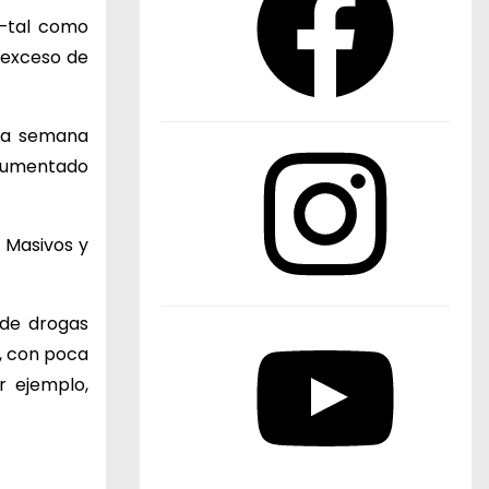
c
 –tal como
e
l exceso de
b
o
 la semana
o
I
 aumentado
k
n
s
t
s Masivos y
a
g
 de drogas
r
Y
o, con poca
a
o
r ejemplo,
m
u
T
u
b