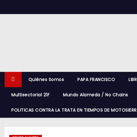
S
k
i
p
t
o
c
o
n
Quiénes Somos
PAPA FRANCISCO
LIB
t
e
Multisectorial 21F
Mundo Alameda / No Chains
n
t
POLITICAS CONTRA LA TRATA EN TIEMPOS DE MOTOSIERR