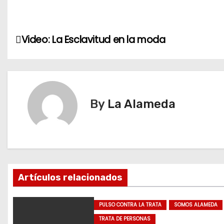
a
d
N
Video: La Esclavitud en la moda
i
n
a
g
v
…
e
By
La Alameda
g
a
c
Artículos relacionados
i
ó
PULSO CONTRA LA TRATA
SOMOS ALAMEDA
TRATA DE PERSONAS