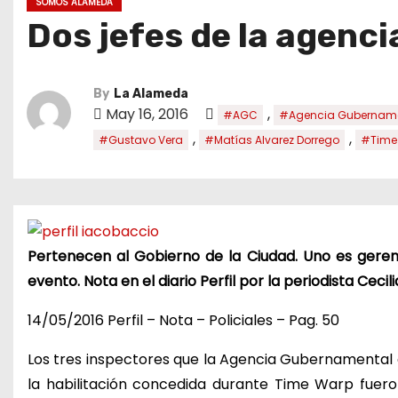
SOMOS ALAMEDA
Dos jefes de la agenci
By
La Alameda
May 16, 2016
,
#AGC
#Agencia Gubernamen
,
,
#Gustavo Vera
#Matías Alvarez Dorrego
#Time
Pertenecen al Gobierno de la Ciudad. Uno es gerent
evento. Nota en el diario Perfil por la periodista Cecil
14/05/2016 Perfil – Nota – Policiales – Pag. 50
Los tres inspectores que la Agencia Gubernamental d
la habilitación concedida durante Time Warp fuer