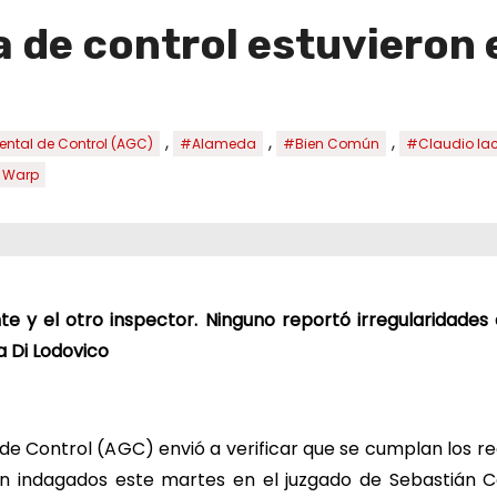
a de control estuvieron 
,
,
,
tal de Control (AGC)
#Alameda
#Bien Común
#Claudio Ia
 Warp
e y el otro inspector. Ninguno reportó irregularidades 
ia Di Lodovico
e Control (AGC) envió a verificar que se cumplan los re
on indagados este martes en el juzgado de Sebastián C