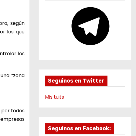
e
T
e
ora, según
l
or los que
e
g
r
trolar los
a
m
 una “zona
Seguinos en Twitter
Mis tuits
e por todos
de empresas
Seguinos en Facebook: