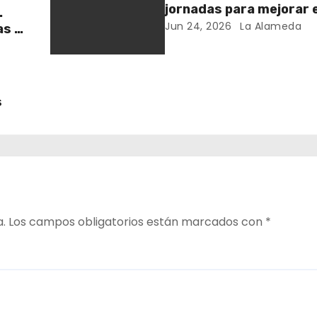
jornadas para mejorar e
.
cuidado en comunidad
Jun 24, 2026
La Alameda
as y
y el
s
a.
Los campos obligatorios están marcados con
*