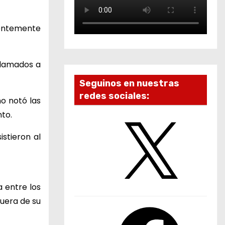
rentemente
llamados a
Seguinos en nuestras
redes sociales:
no notó las
nto.
X
stieron al
a entre los
fuera de su
F
a