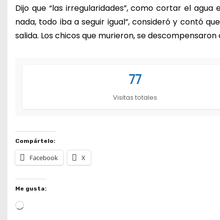
Dijo que “las irregularidades”, como cortar el agua 
nada, todo iba a seguir igual”, consideró y contó qu
salida. Los chicos que murieron, se descompensaron a
77
Visitas totales
Compártelo:
Facebook
X
Me gusta:
L
o