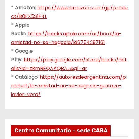
*
Amazon
:
https://www.amazon.com/gp/produ
ct/B0FX5S1F4L
*
Apple
Books
:
https://books.apple.com/ar/book/la-
amistad-no-se-negocia/id6754297161
*
Google
Play
:
https://play.google.com/store/books/det
ails?id=zRmREQAAQBAJ&gl=ar
*
Catálogo
:
https://autoresdeargentina.com/p
roduct/la-amistad-no-se-negocia-gustavo-
javier-vera/
Centro Comunitario – sede CABA