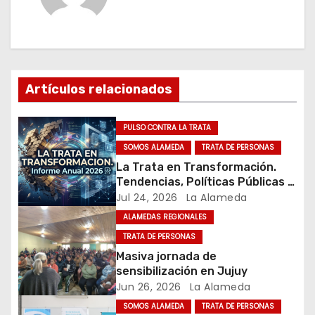
a
c
i
ó
Artículos relacionados
n
PULSO CONTRA LA TRATA
d
SOMOS ALAMEDA
TRATA DE PERSONAS
La Trata en Transformación.
e
Tendencias, Políticas Públicas y
Nuevos Desafíos. Argentina y el
Jul 24, 2026
La Alameda
e
Mundo – Julio 2026
ALAMEDAS REGIONALES
n
TRATA DE PERSONAS
Masiva jornada de
t
sensibilización en Jujuy
Jun 26, 2026
La Alameda
r
SOMOS ALAMEDA
TRATA DE PERSONAS