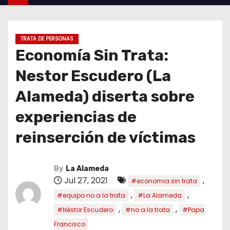
TRATA DE PERSONAS
Economía Sin Trata:
Nestor Escudero (La
Alameda) diserta sobre
experiencias de
reinserción de víctimas
By
La Alameda
Jul 27, 2021
,
#economia sin trata
,
,
#equipo no a la trata
#La Alameda
,
,
#Néstor Escudero
#no a la trata
#Papa
Francisco