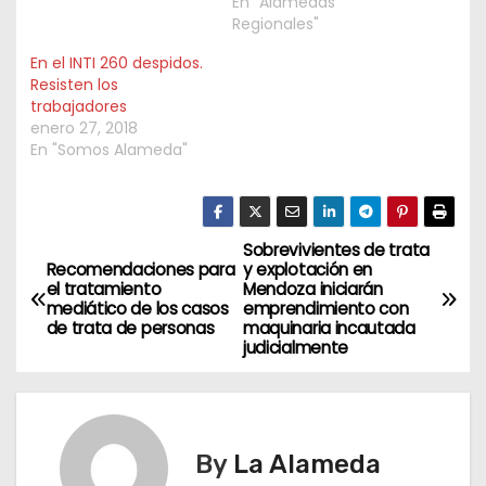
En "Alamedas
Regionales"
En el INTI 260 despidos.
Resisten los
trabajadores
enero 27, 2018
En "Somos Alameda"
Sobrevivientes de trata
N
Recomendaciones para
y explotación en
el tratamiento
Mendoza iniciarán
a
mediático de los casos
emprendimiento con
de trata de personas
maquinaria incautada
v
judicialmente
e
g
By
La Alameda