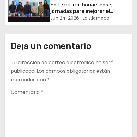
a
En territorio bonaerense,
jornadas para mejorar el
d
cuidado en comunidad
Jun 24, 2026
La Alameda
a
s
Deja un comentario
Tu dirección de correo electrónico no será
publicada.
Los campos obligatorios están
marcados con
*
Comentario
*