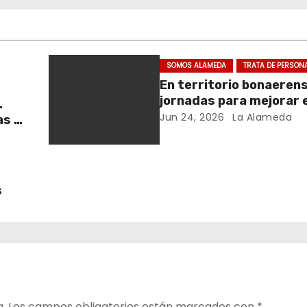
SOMOS ALAMEDA
TRATA DE PERSON
En territorio bonaeren
jornadas para mejorar e
.
cuidado en comunidad
Jun 24, 2026
La Alameda
as y
y el
s
a.
Los campos obligatorios están marcados con
*