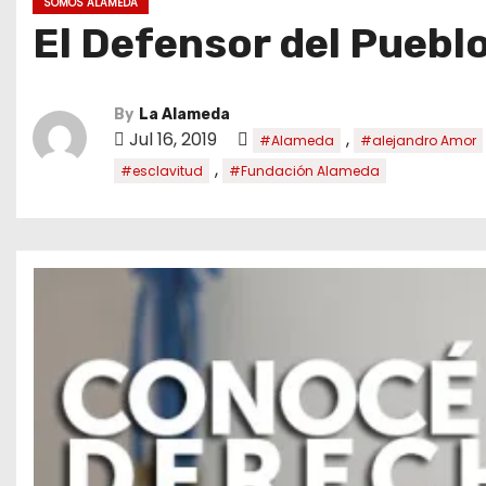
SOMOS ALAMEDA
El Defensor del Puebl
By
La Alameda
Jul 16, 2019
,
#Alameda
#alejandro Amor
,
#esclavitud
#Fundación Alameda