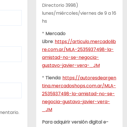
Directorio 3998)
lunes/miércoles/viernes de 9 a 16
hs
*
Mercado
Libre
:
https://articulo.mercadolib
re.com.ar/MLA-2535937498-la-
amistad-no-se-negocia-
gustavo-javier-vera-_JM
*
Tienda
:
https://autoresdeargen
tina.mercadoshops.com.ar/MLA-
2535937498-la-amistad-no-se-
negocia-gustavo-javier-vera-
_JM
mentario.
Para adquirir versión digital e-