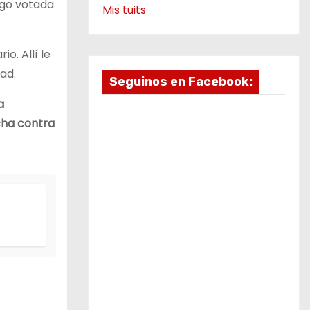
go votada
Mis tuits
o. Allí le
ad.
Seguinos en Facebook:
a
cha contra