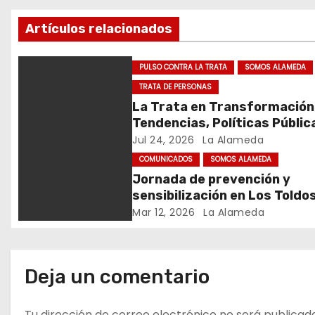
c
Artículos relacionados
i
ó
PULSO CONTRA LA TRATA
SOMOS ALAMEDA
TRATA DE PERSONAS
n
La Trata en Transformación
d
Tendencias, Políticas Públic
Nuevos Desafíos. Argentina 
Jul 24, 2026
La Alameda
e
Mundo – Julio 2026
COMUNICADOS
SOMOS ALAMEDA
Jornada de prevención y
e
sensibilización en Los Toldo
n
Mar 12, 2026
La Alameda
t
r
Deja un comentario
a
Tu dirección de correo electrónico no será publicad