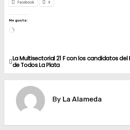
Facebook
X
Me gusta:
L
o
a
d
La Multisectorial 21 F con los candidatos del
N
i
de Todos La Plata
n
a
g
v
…
e
By
La Alameda
g
a