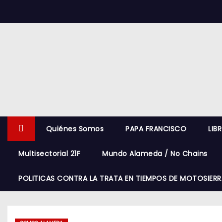
S
k
i
p
t
o
c
o
n
Quiénes Somos
PAPA FRANCISCO
LIB
t
e
Multisectorial 21F
Mundo Alameda / No Chains
n
t
POLITICAS CONTRA LA TRATA EN TIEMPOS DE MOTOSIERR