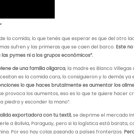
”
e la comida, lo que tenés que esperar es que del otro la
mas sufren y las primeras que se caen del barco.
Este no
a las pymes ni a los grupos económicos”.
iene de una familia oligarca
, la madre es Blanco Villegas
necesitan es la comida cara, lo consiguieron y lo demás ya 
etenciones lo que haces brutalmente es aumentar los alim
 provoca los aumentos, eso es lo que te quiere hacer cr
 la piedra y esconder la mano”.
alida exportadora con tu textil
, se deprime el mercado in
erle a Bolivia, Paraguay, pero si la logística está barata,
ina. Por eso hay colas pasando a países fronterizos.
Pero