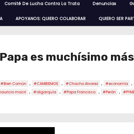
Comité De Lucha Contra La Trata
Denuncias
G
A
APOYANOS: QUIERO COLABORAR
QUIERO SER PAR
l Papa es muchísimo más
,
,
,
,
#Bien Común
#CAMBIEMOS
#Chacho Alvarez
#economía
,
,
,
,
auricio macri
#oligarquía
#Papa Francisco
#Perón
#PYM