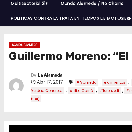
Multisectorial 21F
Mundo Alameda / No Chains
POLITICAS CONTRA LA TRATA EN TIEMPOS DE MOTOSIERR
SOMOS ALAMEDA
Guillermo Moreno: “E
By
La Alameda
Abr 17, 2017
,
,
#Alameda
#alimentos
,
,
,
Verdad Concreta
#Lilita Carrió
#lorenzetti
#m
(UAI)