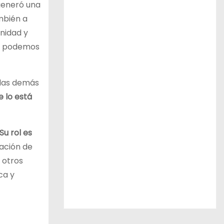
generó una
ambién a
anidad y
No podemos
 las demás
e lo está
Su rol es
zación de
 otros
ca y