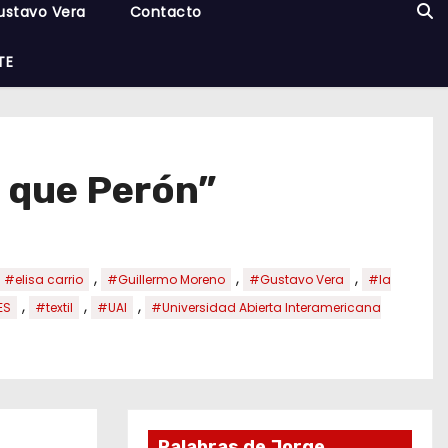
ustavo Vera
Contacto
TE
 que Perón”
,
,
,
#elisa carrio
#Guillermo Moreno
#Gustavo Vera
#la
,
,
,
ES
#textil
#UAI
#Universidad Abierta Interamericana
Palabras de Jorge