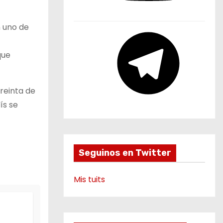
u
b
n uno de
e
T
e
que
l
e
g
reinta de
r
ís se
a
m
Seguinos en Twitter
Mis tuits