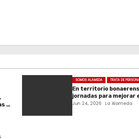
SOMOS ALAMEDA
TRATA DE PERSON
En territorio bonaeren
jornadas para mejorar e
.
cuidado en comunidad
Jun 24, 2026
La Alameda
as y
y el
s