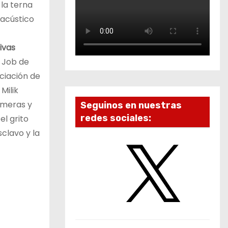
 la terna
 acústico
ivas
d Job de
ociación de
Milik
emeras y
Seguinos en nuestras
redes sociales:
l grito
sclavo y la
X