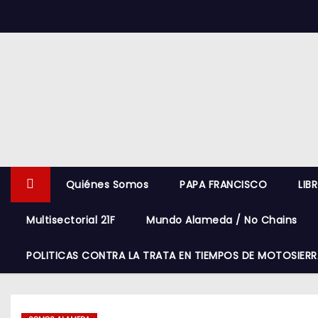
S
k
i
p
t
o
c
o
n
Quiénes Somos
PAPA FRANCISCO
LIB
t
e
Multisectorial 21F
Mundo Alameda / No Chains
n
t
POLITICAS CONTRA LA TRATA EN TIEMPOS DE MOTOSIERR