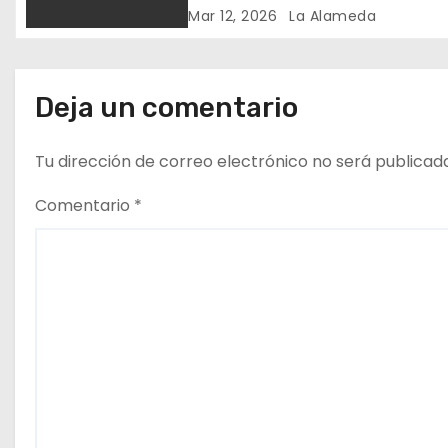
n
Mar 12, 2026
La Alameda
t
r
Deja un comentario
a
Tu dirección de correo electrónico no será publicad
d
Comentario
*
a
s