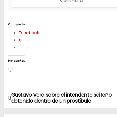
Visitas totales
Compártelo:
Facebook
X
Me gusta:
L
o
a
d
Gustavo Vera sobre el intendente salteño
N
i
detenido dentro de un prostíbulo
n
a
g