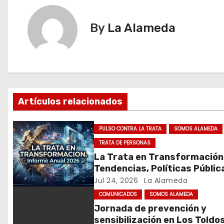
v
…
e
By
La Alameda
g
a
c
Artículos relacionados
i
ó
PULSO CONTRA LA TRATA
SOMOS ALAMEDA
TRATA DE PERSONAS
n
La Trata en Transformación
d
Tendencias, Políticas Públic
Nuevos Desafíos. Argentina 
Jul 24, 2026
La Alameda
e
Mundo – Julio 2026
COMUNICADOS
SOMOS ALAMEDA
Jornada de prevención y
e
sensibilización en Los Toldo