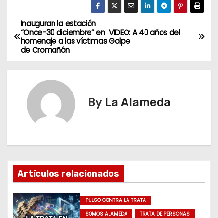
Inauguran la estación
N
“Once-30 diciembre” en
VIDEO: A 40 años del
homenaje a las víctimas
Golpe
a
de Cromañón
v
e
By
La Alameda
g
a
c
i
Artículos relacionados
ó
PULSO CONTRA LA TRATA
n
SOMOS ALAMEDA
TRATA DE PERSONAS