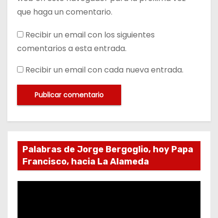
que haga un comentario.
Recibir un email con los siguientes
comentarios a esta entrada.
Recibir un email con cada nueva entrada.
Palabras de Jorge Bergoglio, hoy Papa
Francisco, hacia La Alameda
R
e
p