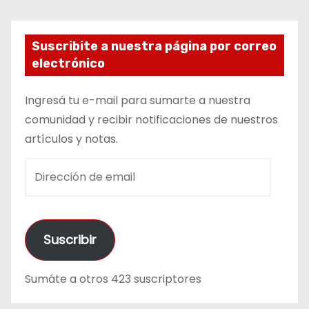
Suscribite a nuestra página por correo
electrónico
Ingresá tu e-mail para sumarte a nuestra
comunidad y recibir notificaciones de nuestros
artículos y notas.
D
i
r
e
Suscribir
c
c
Sumáte a otros 423 suscriptores
i
ó