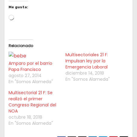
Me gusta:
L
o
a
d
Relacionado
i
Multisectoriales 21 F:
n
Impulsan ley por la
Amparo por el barrio
Emergencia Laboral
g
Papa Francisco
diciembre 14, 2018
agosto 27, 2014
…
En "Somos Alameda"
En "Somos Alameda"
Multisectorial 21 F: Se
realizó el primer
Congreso Regional del
NOA
octubre 18, 2018
En "Somos Alameda"