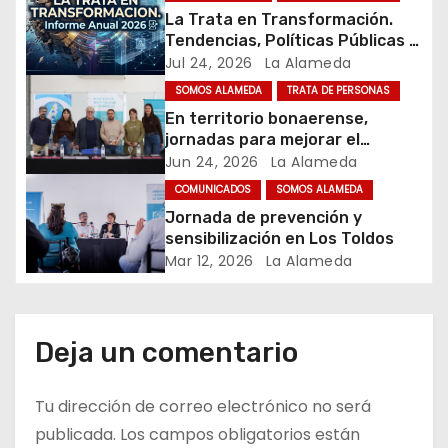
La Trata en Transformación.
d
Tendencias, Políticas Públicas y
Nuevos Desafíos. Argentina y el
Jul 24, 2026
La Alameda
e
Mundo – Julio 2026
SOMOS ALAMEDA
TRATA DE PERSONAS
e
En territorio bonaerense,
jornadas para mejorar el
n
cuidado en comunidad
Jun 24, 2026
La Alameda
t
COMUNICADOS
SOMOS ALAMEDA
Jornada de prevención y
r
sensibilización en Los Toldos
Mar 12, 2026
La Alameda
a
d
Deja un comentario
a
s
Tu dirección de correo electrónico no será
publicada.
Los campos obligatorios están