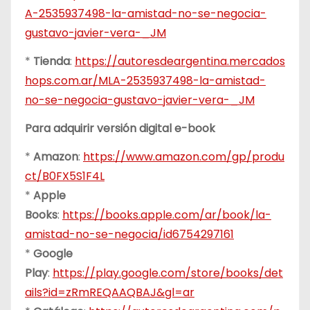
A-2535937498-la-amistad-no-se-negocia-
gustavo-javier-vera-_JM
*
Tienda
:
https://autoresdeargentina.mercados
hops.com.ar/MLA-2535937498-la-amistad-
no-se-negocia-gustavo-javier-vera-_JM
Para adquirir versión digital e-book
*
Amazon
:
https://www.amazon.com/gp/produ
ct/B0FX5S1F4L
*
Apple
Books
:
https://books.apple.com/ar/book/la-
amistad-no-se-negocia/id6754297161
*
Google
Play
:
https://play.google.com/store/books/det
ails?id=zRmREQAAQBAJ&gl=ar