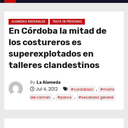
ALAMEDAS REGIONALES
TRATA DE PERSONAS
En Córdoba la mitad de
los costureros es
superexplotados en
talleres clandestinos
By
La Alameda
Jul 4, 2012
,
#cordobazo
#maría
,
,
del carmen
#ponce
#secretaria general