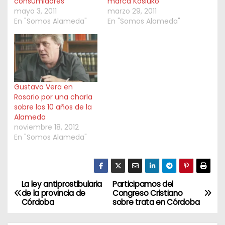
consumidores
marca Kosiuko
mayo 3, 2011
marzo 29, 2011
En "Somos Alameda"
En "Somos Alameda"
Gustavo Vera en
Rosario por una charla
sobre los 10 años de la
Alameda
noviembre 18, 2012
En "Somos Alameda"
La ley antiprostibularia
Participamos del
N
de la provincia de
Congreso Cristiano
Córdoba
sobre trata en Córdoba
a