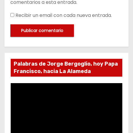
comentarios a esta entrada.
Recibir un email con cada nueva entrada.
Palabras de Jorge Bergoglio, hoy Papa
Francisco, hacia La Alameda
R
e
p
r
o
d