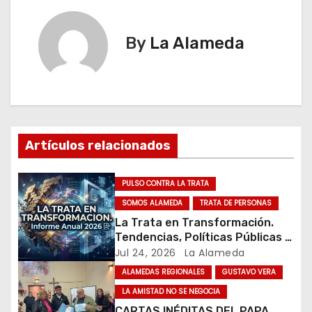
v
e
By
La Alameda
g
a
c
Artículos relacionados
i
ó
PULSO CONTRA LA TRATA
SOMOS ALAMEDA
TRATA DE PERSONAS
n
La Trata en Transformación.
Tendencias, Políticas Públicas y
d
Nuevos Desafíos. Argentina y el
Jul 24, 2026
La Alameda
Mundo – Julio 2026
e
ALAMEDAS REGIONALES
GUSTAVO VERA
LA AMISTAD NO SE NEGOCIA
e
CARTAS INÉDITAS DEL PAPA