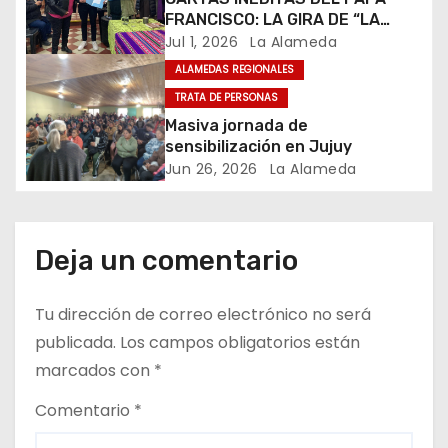
n
FRANCISCO: LA GIRA DE “LA
AMISTAD NO SE NEGOCIA” YA
Jul 1, 2026
La Alameda
t
RECORRIÓ LA MITAD DEL PAÍS Y
ALAMEDAS REGIONALES
RECOGE UN FUERTE RESPALDO
TRATA DE PERSONAS
r
INSTITUCIONAL
Masiva jornada de
a
sensibilización en Jujuy
Jun 26, 2026
La Alameda
d
a
Deja un comentario
s
Tu dirección de correo electrónico no será
publicada.
Los campos obligatorios están
marcados con
*
Comentario
*