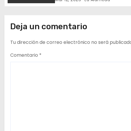
n
t
r
Deja un comentario
a
Tu dirección de correo electrónico no será publicad
d
Comentario
*
a
s