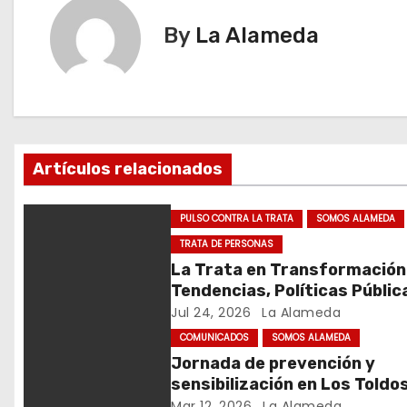
e
By
La Alameda
g
a
c
Artículos relacionados
i
ó
PULSO CONTRA LA TRATA
SOMOS ALAMEDA
TRATA DE PERSONAS
n
La Trata en Transformación
d
Tendencias, Políticas Públic
Nuevos Desafíos. Argentina 
Jul 24, 2026
La Alameda
e
Mundo – Julio 2026
COMUNICADOS
SOMOS ALAMEDA
Jornada de prevención y
e
sensibilización en Los Toldo
Mar 12, 2026
La Alameda