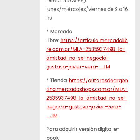
Directorio 3998)
lunes/miércoles/viernes de 9 a 16
hs
*
Mercado
Libre
:
https://articulo.mercadolib
re.com.ar/MLA-2535937498-la-
amistad-no-se-negocia-
gustavo-javier-vera-_JM
*
Tienda
:
https://autoresdeargen
tina.mercadoshops.com.ar/MLA-
2535937498-la-amistad-no-se-
negocia-gustavo-javier-vera-
_JM
Para adquirir versión digital e-
book