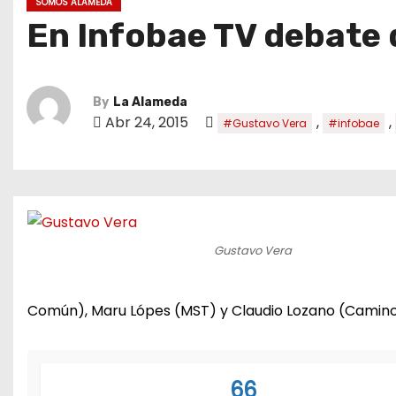
SOMOS ALAMEDA
En Infobae TV debate
By
La Alameda
Abr 24, 2015
,
,
#Gustavo Vera
#infobae
Gustavo Vera
Común), Maru Lópes (MST) y Claudio Lozano (Camino 
66