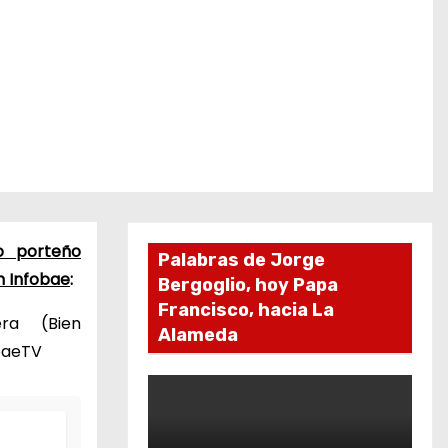
o porteño
Palabras de Jorge
n Infobae
:
Bergoglio, hoy Papa
Francisco, hacia La
ra (Bien
Alameda
obaeTV