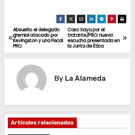
Absuelto el delegado
Caso Saya por el
N
gremial atacado por
tratante/PRO: nueva
Kevingston y una Fiscal
escucha presentada en
a
PRO
la Junta de Ética
v
e
By
La Alameda
g
a
c
i
Artículos relacionados
ó