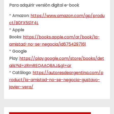
Para adquirir versión digital e-book
*
Amazon
:
https://www.amazon.com/gp/produ
ct/B0FX5S1F4L
*
Apple
Books
:
https://books.apple.com/ar/book/la-
amistad-no-se-negocia/id6754297161
*
Google
Play
:
https://play.google.com/store/books/det
ails?id=zRmREQAAQBAJ&gl=ar
*
Catálogo
:
https://autoresdeargentina.com/p
roduct/la-amistad-no-se-negocia-gustavo-
javier-vera/