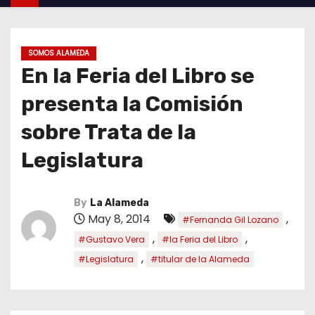
SOMOS ALAMEDA
En la Feria del Libro se
presenta la Comisión
sobre Trata de la
Legislatura
By
La Alameda
May 8, 2014
,
#Fernanda Gil Lozano
,
,
#Gustavo Vera
#la Feria del Libro
,
#Legislatura
#titular de la Alameda