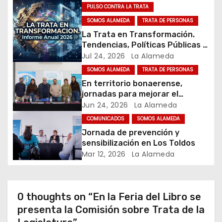
PULSO CONTRA LA TRATA
n
SOMOS ALAMEDA
TRATA DE PERSONAS
La Trata en Transformación.
d
Tendencias, Políticas Públicas y
Nuevos Desafíos. Argentina y el
Jul 24, 2026
La Alameda
e
Mundo – Julio 2026
SOMOS ALAMEDA
TRATA DE PERSONAS
e
En territorio bonaerense,
jornadas para mejorar el
n
cuidado en comunidad
Jun 24, 2026
La Alameda
t
COMUNICADOS
SOMOS ALAMEDA
Jornada de prevención y
r
sensibilización en Los Toldos
Mar 12, 2026
La Alameda
a
d
0 thoughts on “En la Feria del Libro se
a
presenta la Comisión sobre Trata de la