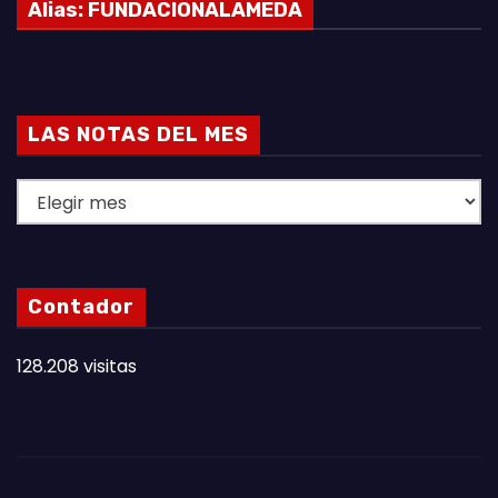
Alias:
FUNDACIONALAMEDA
LAS NOTAS DEL MES
L
A
S
N
Contador
O
T
128.208 visitas
A
S
D
E