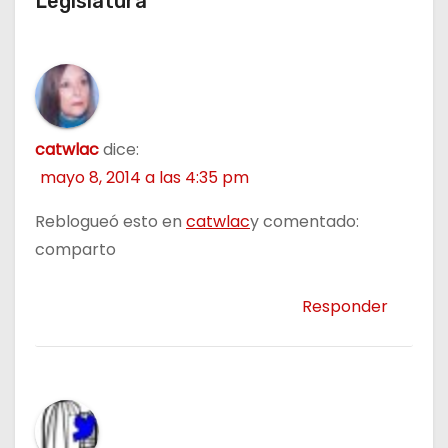
Legislatura”
s
catwlac
dice:
mayo 8, 2014 a las 4:35 pm
Reblogueó esto en
catwlac
y comentado:
comparto
Responder