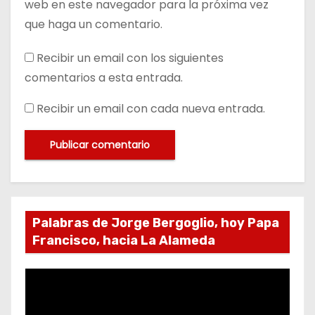
web en este navegador para la próxima vez
que haga un comentario.
Recibir un email con los siguientes
comentarios a esta entrada.
Recibir un email con cada nueva entrada.
Palabras de Jorge Bergoglio, hoy Papa
Francisco, hacia La Alameda
R
e