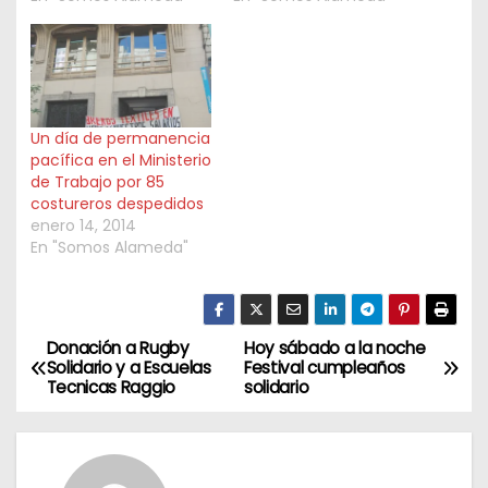
Un día de permanencia
pacífica en el Ministerio
de Trabajo por 85
costureros despedidos
enero 14, 2014
En "Somos Alameda"
Donación a Rugby
Hoy sábado a la noche
N
Solidario y a Escuelas
Festival cumpleaños
Tecnicas Raggio
solidario
a
v