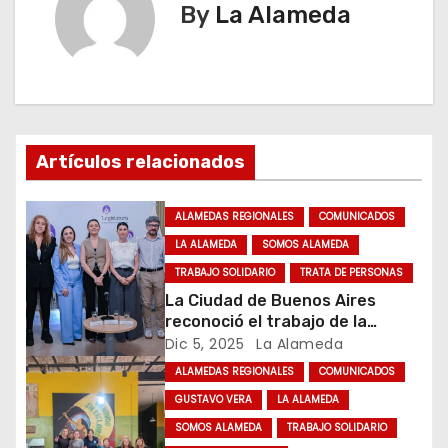
e
By
La Alameda
g
a
c
Artículos relacionados
i
ó
ALAMEDAS REGIONALES
COMUNICADOS
LA ALAMEDA
SOMOS ALAMEDA
n
TRABAJO SOLIDARIO
TRATA DE PERSONAS
d
La Ciudad de Buenos Aires
reconoció el trabajo de la
e
Fundación Alameda
Dic 5, 2025
La Alameda
ALAMEDAS REGIONALES
COMUNICADOS
e
GUSTAVO VERA
LA ALAMEDA
n
SOMOS ALAMEDA
TRABAJO SOLIDARIO