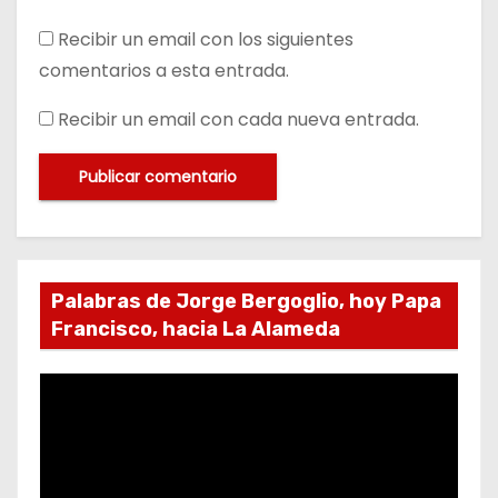
Recibir un email con los siguientes
comentarios a esta entrada.
Recibir un email con cada nueva entrada.
Palabras de Jorge Bergoglio, hoy Papa
Francisco, hacia La Alameda
R
e
p
r