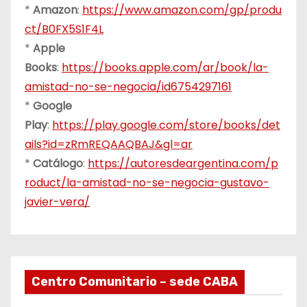
*
Amazon
:
https://www.amazon.com/gp/produ
ct/B0FX5S1F4L
*
Apple
Books
:
https://books.apple.com/ar/book/la-
amistad-no-se-negocia/id6754297161
*
Google
Play
:
https://play.google.com/store/books/det
ails?id=zRmREQAAQBAJ&gl=ar
*
Catálogo
:
https://autoresdeargentina.com/p
roduct/la-amistad-no-se-negocia-gustavo-
javier-vera/
Centro Comunitario – sede CABA