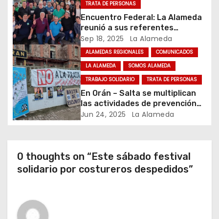
TRATA DE PERSONAS
t
Encuentro Federal: La Alameda
r
reunió a sus referentes
provinciales
Sep 18, 2025
La Alameda
a
ALAMEDAS REGIONALES
COMUNICADOS
LA ALAMEDA
SOMOS ALAMEDA
d
TRABAJO SOLIDARIO
TRATA DE PERSONAS
a
En Orán – Salta se multiplican
las actividades de prevención
s
sobre trata y explotación
Jun 24, 2025
La Alameda
infantil
0 thoughts on “Este sábado festival
solidario por costureros despedidos”