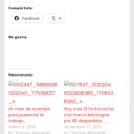
Compártelo:
Facebook
X
Me gusta:
Relacionado
Un mes de acampe
Hoy a las 13 hs Escrache
para preservar el
a la marca Montagne
trabajo
por 85 despedidos
enero 9, 2014
diciembre 17, 2013
En "Somos Alameda"
En "Somos Alameda"