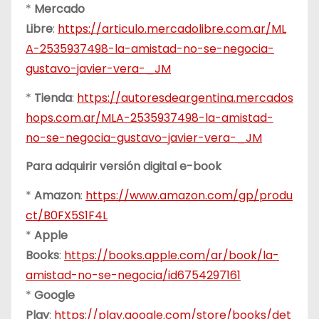
*
Mercado
Libre
:
https://articulo.mercadolibre.com.ar/ML
A-2535937498-la-amistad-no-se-negocia-
gustavo-javier-vera-_JM
*
Tienda
:
https://autoresdeargentina.mercados
hops.com.ar/MLA-2535937498-la-amistad-
no-se-negocia-gustavo-javier-vera-_JM
Para adquirir versión digital e-book
*
Amazon
:
https://www.amazon.com/gp/produ
ct/B0FX5S1F4L
*
Apple
Books
:
https://books.apple.com/ar/book/la-
amistad-no-se-negocia/id6754297161
*
Google
Play
:
https://play.google.com/store/books/det