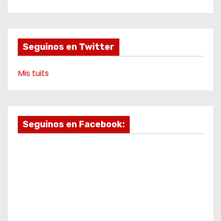
o
g
b
r
d
o
r
e
a
k
a
m
e
m
o
Seguinos en Twitter
Mis tuits
Seguinos en Facebook: