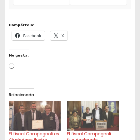
Compártelo:
Facebook
X
Me gusta:
L
o
a
d
Relacionado
i
n
g
…
El fiscal Campagnoli es
El fiscal Campagnoli