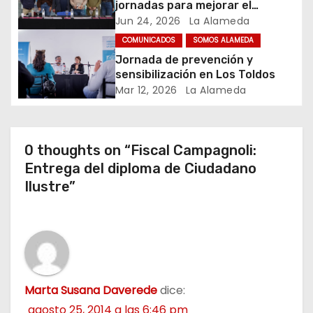
jornadas para mejorar el
n
cuidado en comunidad
Jun 24, 2026
La Alameda
t
COMUNICADOS
SOMOS ALAMEDA
Jornada de prevención y
r
sensibilización en Los Toldos
Mar 12, 2026
La Alameda
a
d
0 thoughts on “Fiscal Campagnoli:
a
Entrega del diploma de Ciudadano
Ilustre”
s
Marta Susana Daverede
dice:
agosto 25, 2014 a las 6:46 pm