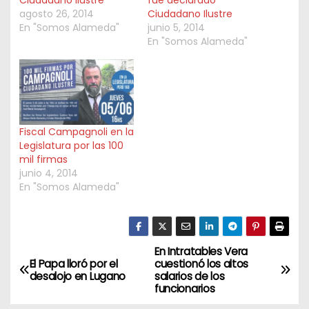
Ciudadano Ilustre
fue declarado
agosto 26, 2014
Ciudadano Ilustre
En "Somos Alameda"
junio 5, 2014
En "Somos Alameda"
Fiscal Campagnoli en la
Legislatura por las 100
mil firmas
junio 4, 2014
En "Somos Alameda"
En Intratables Vera
N
El Papa lloró por el
cuestionó los altos
desalojo en Lugano
salarios de los
a
funcionarios