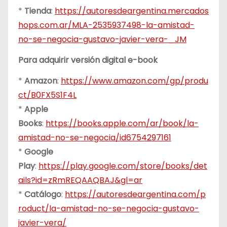
*
Tienda
:
https://autoresdeargentina.mercados
hops.com.ar/MLA-2535937498-la-amistad-
no-se-negocia-gustavo-javier-vera-_JM
Para adquirir versión digital e-book
*
Amazon
:
https://www.amazon.com/gp/produ
ct/B0FX5S1F4L
*
Apple
Books
:
https://books.apple.com/ar/book/la-
amistad-no-se-negocia/id6754297161
*
Google
Play
:
https://play.google.com/store/books/det
ails?id=zRmREQAAQBAJ&gl=ar
*
Catálogo
:
https://autoresdeargentina.com/p
roduct/la-amistad-no-se-negocia-gustavo-
javier-vera/