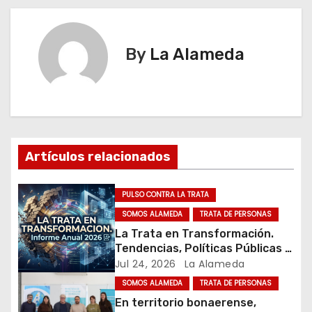
v
e
By
La Alameda
g
a
c
i
Artículos relacionados
ó
PULSO CONTRA LA TRATA
n
SOMOS ALAMEDA
TRATA DE PERSONAS
La Trata en Transformación.
d
Tendencias, Políticas Públicas y
Nuevos Desafíos. Argentina y el
Jul 24, 2026
La Alameda
e
Mundo – Julio 2026
SOMOS ALAMEDA
TRATA DE PERSONAS
e
En territorio bonaerense,