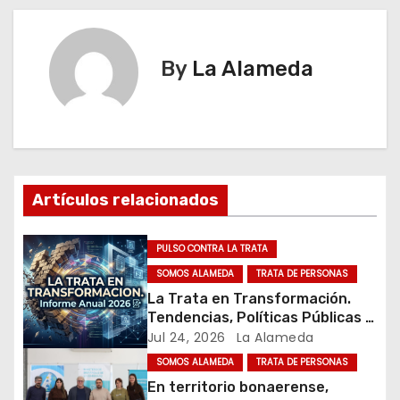
v
e
By
La Alameda
g
a
c
i
Artículos relacionados
ó
PULSO CONTRA LA TRATA
n
SOMOS ALAMEDA
TRATA DE PERSONAS
La Trata en Transformación.
d
Tendencias, Políticas Públicas y
Nuevos Desafíos. Argentina y el
Jul 24, 2026
La Alameda
e
Mundo – Julio 2026
SOMOS ALAMEDA
TRATA DE PERSONAS
e
En territorio bonaerense,