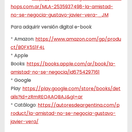
hops.com.ar/MLA-2535937498-la-amistad-
no-se-negocia-gustavo-javier-vera-_JM
Para adquirir versión digital e-book
*
Amazon
:
https://www.amazon.com/gp/produ
ct/B0FX5S1F4L
*
Apple
Books
:
https://books.apple.com/ar/book/la-
amistad-no-se-negocia/id6754297161
*
Google
Play
:
https://play.google.com/store/books/det
ails?id=zRmREQAAQBAJ&gl=ar
*
Catálogo
:
https://autoresdeargentina.com/p
roduct/la-amistad-no-se-negocia-gustavo-
javier-vera/