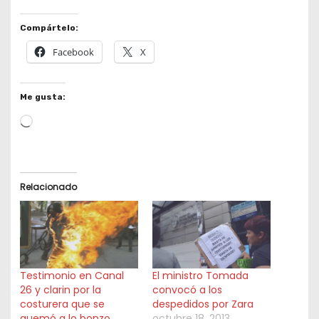
Compártelo:
Facebook
X
Me gusta:
L
o
a
d
Relacionado
i
n
g
…
Testimonio en Canal
El ministro Tomada
26 y clarin por la
convocó a los
costurera que se
despedidos por Zara
quemó a lo bonzo
octubre 18, 2013