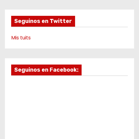
o
r
e
a
k
a
m
e
m
o
Seguinos en Twitter
Mis tuits
Seguinos en Facebook: