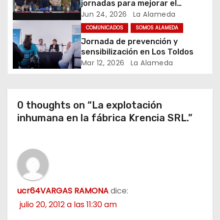
jornadas para mejorar el
n
cuidado en comunidad
Jun 24, 2026
La Alameda
t
COMUNICADOS
SOMOS ALAMEDA
Jornada de prevención y
r
sensibilización en Los Toldos
Mar 12, 2026
La Alameda
a
d
0 thoughts on “La explotación
a
inhumana en la fábrica Krencia SRL.”
s
ucr64VARGAS RAMONA
dice:
julio 20, 2012 a las 11:30 am