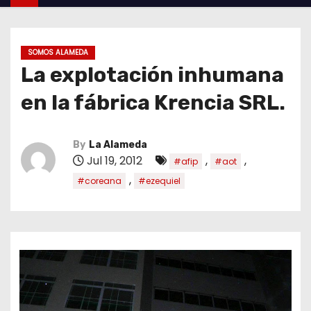
SOMOS ALAMEDA
La explotación inhumana
en la fábrica Krencia SRL.
By
La Alameda
Jul 19, 2012
,
,
#afip
#aot
,
#coreana
#ezequiel