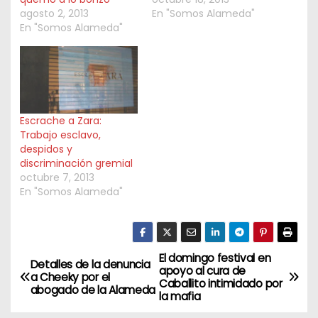
agosto 2, 2013
En "Somos Alameda"
En "Somos Alameda"
Escrache a Zara:
Trabajo esclavo,
despidos y
discriminación gremial
octubre 7, 2013
En "Somos Alameda"
El domingo festival en
N
Detalles de la denuncia
apoyo al cura de
a Cheeky por el
Caballito intimidado por
a
abogado de la Alameda
la mafia