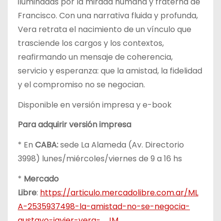
iluminadas por la mirada humana y fraterna de
Francisco. Con una narrativa fluida y profunda,
Vera retrata el nacimiento de un vínculo que
trasciende los cargos y los contextos,
reafirmando un mensaje de coherencia,
servicio y esperanza: que la amistad, la fidelidad
y el compromiso no se negocian.
Disponible en versión impresa y e-book
Para adquirir versión impresa
* En
CABA:
sede La Alameda (Av. Directorio
3998) lunes/miércoles/viernes de 9 a 16 hs
*
Mercado
Libre
:
https://articulo.mercadolibre.com.ar/ML
A-2535937498-la-amistad-no-se-negocia-
gustavo-javier-vera-_JM