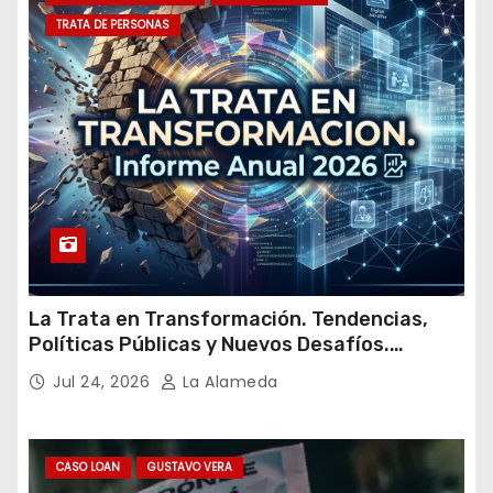
a
TRATA DE PERSONAS
i
l
La Trata en Transformación. Tendencias,
Políticas Públicas y Nuevos Desafíos.
Argentina y el Mundo – Julio 2026
Jul 24, 2026
La Alameda
CASO LOAN
GUSTAVO VERA