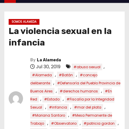
SOMOS ALAMEDA
La violencia sexual en la
infancia
By
La Alameda
Jul 30, 2019
,
#abuso sexual
,
,
#Alameda
#Batán
#concejo
,
deliberante
#Defensoría del Pueblo Provincia de
,
,
Buenos Aires
#derechos humanos
#En
,
,
Red
#Estado
#Fiscalía por la Integridad
,
,
,
Sexual
#infancia
#mar del plata
,
#Mariana Santoro
#Mesa Permanente de
,
,
,
Trabajo
#Observatorio
#patricia gordon