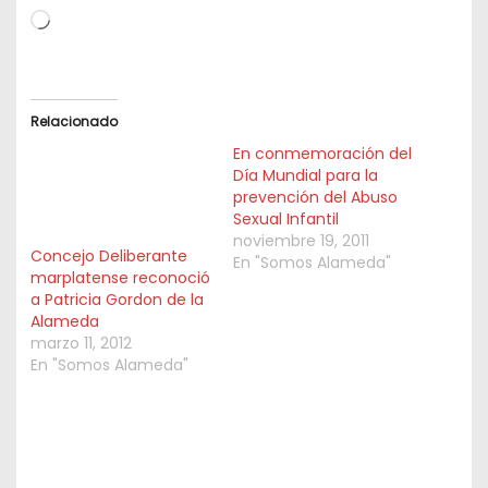
L
o
a
d
Relacionado
i
En conmemoración del
n
Día Mundial para la
prevención del Abuso
g
Sexual Infantil
…
noviembre 19, 2011
Concejo Deliberante
En "Somos Alameda"
marplatense reconoció
a Patricia Gordon de la
Alameda
marzo 11, 2012
En "Somos Alameda"