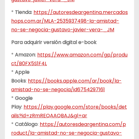
*
Tienda
:
https://autoresdeargentina.mercados
hops.com.ar/MLA-2535937498-la-amistad-
no-se-negocia-gustavo-javier-vera-_JM
Para adquirir versión digital e-book
*
Amazon
:
https://www.amazon.com/gp/produ
ct/B0FX5S1F4L
*
Apple
Books
:
https://books.apple.com/ar/book/la-
amistad-no-se-negocia/id6754297161
*
Google
Play
:
https://play.google.com/store/books/det
ails?id=zRmREQAAQBAJ&gl=ar
*
Catálogo
:
https://autoresdeargentina.com/p
roduct/la-amistad-no-se-negocia-gustavo-