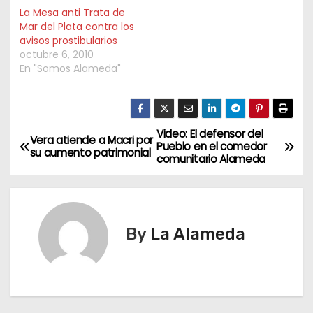
La Mesa anti Trata de
Mar del Plata contra los
avisos prostibularios
octubre 6, 2010
En "Somos Alameda"
Video: El defensor del
N
Vera atiende a Macri por
Pueblo en el comedor
su aumento patrimonial
comunitario Alameda
a
v
e
By
La Alameda
g
a