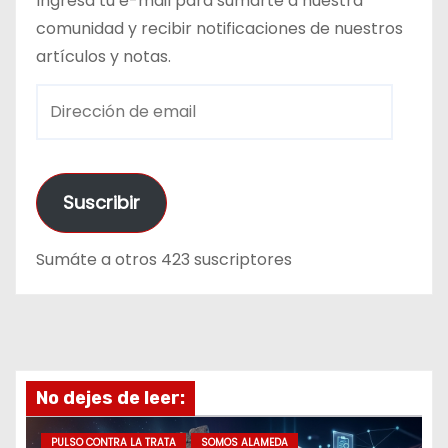
Ingresá tu e-mail para sumarte a nuestra
comunidad y recibir notificaciones de nuestros
artículos y notas.
D
i
r
e
Suscribir
c
c
Sumáte a otros 423 suscriptores
i
ó
n
d
e
No dejes de leer:
e
m
PULSO CONTRA LA TRATA
SOMOS ALAMEDA