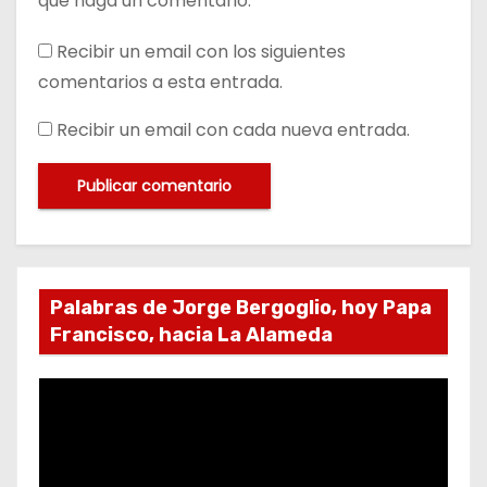
que haga un comentario.
Recibir un email con los siguientes
comentarios a esta entrada.
Recibir un email con cada nueva entrada.
Palabras de Jorge Bergoglio, hoy Papa
Francisco, hacia La Alameda
R
e
p
r