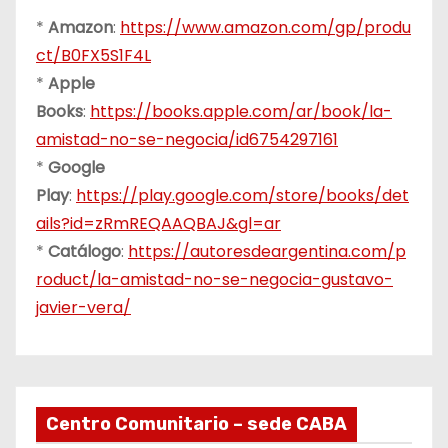
*
Amazon
:
https://www.amazon.com/gp/produ
ct/B0FX5S1F4L
*
Apple
Books
:
https://books.apple.com/ar/book/la-
amistad-no-se-negocia/id6754297161
*
Google
Play
:
https://play.google.com/store/books/det
ails?id=zRmREQAAQBAJ&gl=ar
*
Catálogo
:
https://autoresdeargentina.com/p
roduct/la-amistad-no-se-negocia-gustavo-
javier-vera/
Centro Comunitario – sede CABA