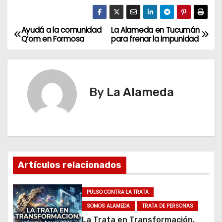
Ayudá a la comunidad
La Alameda en Tucumán
N
Q’om en Formosa
para frenar la impunidad
a
v
By
La Alameda
e
g
a
c
Artículos relacionados
i
PULSO CONTRA LA TRATA
ó
SOMOS ALAMEDA
TRATA DE PERSONAS
La Trata en Transformación.