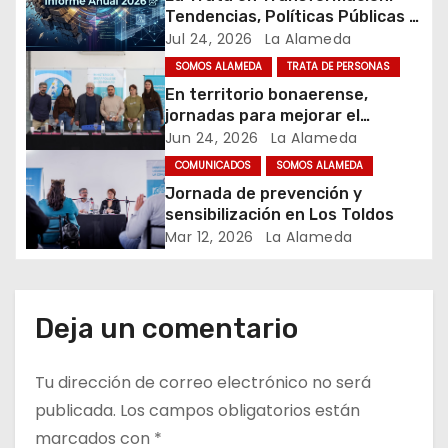
n
Tendencias, Políticas Públicas y
d
Nuevos Desafíos. Argentina y el
Jul 24, 2026
La Alameda
Mundo – Julio 2026
SOMOS ALAMEDA
TRATA DE PERSONAS
e
En territorio bonaerense,
jornadas para mejorar el
e
cuidado en comunidad
Jun 24, 2026
La Alameda
n
COMUNICADOS
SOMOS ALAMEDA
Jornada de prevención y
t
sensibilización en Los Toldos
Mar 12, 2026
La Alameda
r
a
Deja un comentario
d
a
Tu dirección de correo electrónico no será
publicada.
Los campos obligatorios están
s
marcados con
*