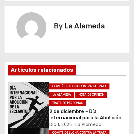
v
e
By
La Alameda
g
a
c
i
Artículos relacionados
ó
COMITÉ DE LUCHA CONTRA LA TRATA
n
LA ALAMEDA
NOTA DE OPINIÓN
TRATA DE PERSONAS
d
2 de diciembre – Día
e
Internacional para la Abolición
de la Esclavitud
Dic 1, 2025
La Alameda
e
COMITÉ DE LUCHA CONTRA LA TRATA