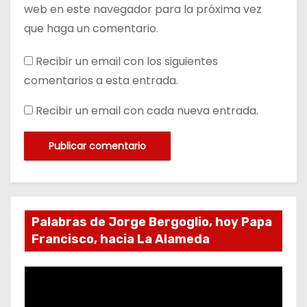
web en este navegador para la próxima vez
que haga un comentario.
Recibir un email con los siguientes
comentarios a esta entrada.
Recibir un email con cada nueva entrada.
Palabras de Jorge Bergoglio, hoy Papa
Francisco, hacia La Alameda
R
e