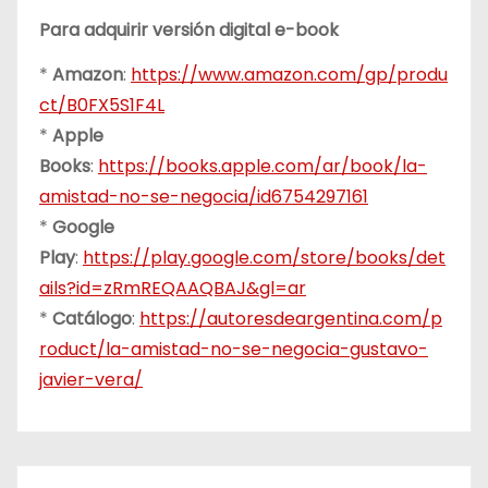
Para adquirir versión digital e-book
*
Amazon
:
https://www.amazon.com/gp/produ
ct/B0FX5S1F4L
*
Apple
Books
:
https://books.apple.com/ar/book/la-
amistad-no-se-negocia/id6754297161
*
Google
Play
:
https://play.google.com/store/books/det
ails?id=zRmREQAAQBAJ&gl=ar
*
Catálogo
:
https://autoresdeargentina.com/p
roduct/la-amistad-no-se-negocia-gustavo-
javier-vera/