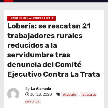
COMITÉ DE LUCHA CONTRA LA TRATA
Lobería: se rescatan 21
trabajadores rurales
reducidos a la
servidumbre tras
denuncia del Comité
Ejecutivo Contra La Trata
By
La Alameda
Jul 28, 2020
,
#Lobería
#trata de
personas