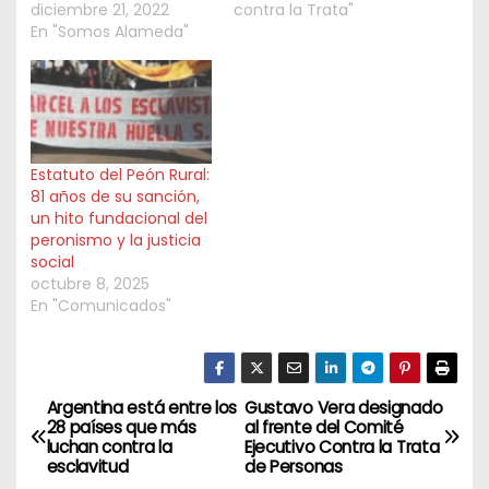
diciembre 21, 2022
contra la Trata"
En "Somos Alameda"
Estatuto del Peón Rural:
81 años de su sanción,
un hito fundacional del
peronismo y la justicia
social
octubre 8, 2025
En "Comunicados"
Argentina está entre los
Gustavo Vera designado
N
28 países que más
al frente del Comité
luchan contra la
Ejecutivo Contra la Trata
a
esclavitud
de Personas