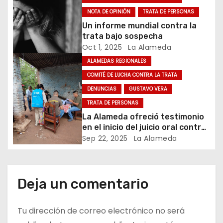
NOTA DE OPINIÓN
TRATA DE PERSONAS
n
Un informe mundial contra la
t
trata bajo sospecha
Oct 1, 2025
La Alameda
r
ALAMEDAS REGIONALES
a
COMITÉ DE LUCHA CONTRA LA TRATA
DENUNCIAS
GUSTAVO VERA
d
TRATA DE PERSONAS
La Alameda ofreció testimonio
a
en el inicio del juicio oral contra
un empresario jujeño acusado
Sep 22, 2025
La Alameda
s
de explotar trabajadores
Deja un comentario
Tu dirección de correo electrónico no será