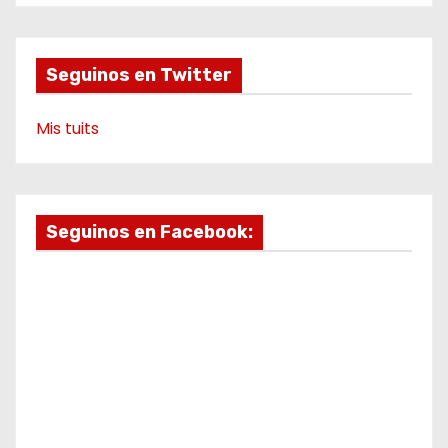
o
r
e
a
k
a
m
e
m
o
Seguinos en Twitter
Mis tuits
Seguinos en Facebook: