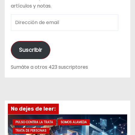
artículos y notas.
D
i
r
e
Suscribir
c
c
Sumáte a otros 423 suscriptores
i
ó
n
d
e
No dejes de leer:
e
m
PULSO CONTRA LA TRATA
SOMOS ALAMEDA
a
TRATA DE PERSONAS