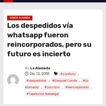
SOMOS ALAMEDA
Los despedidos vía
whatsapp fueron
reincorporados, pero su
futuro es incierto
By
La Alameda
Dic 12, 2016
,
#conflicto
,
,
#despedidos
#Ezequiel Conde
#La
,
,
,
Alameda
#Lascano
#reincorporado
#Tejedurías Naiberger