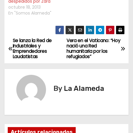
despedidos por Zara
octubre 18, 2013
En "Somos Alameda"
Se lanza la Red de
Vera en el Vaticano: “Hoy
N
Industriales y
nació una Red
Emprendedores
humanitaria por los
a
Laudatistas
refugiados”
v
e
By
La Alameda
g
a
c
i
Artículos relacionados