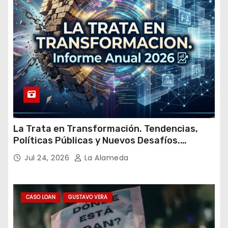
i
l
La Trata en Transformación. Tendencias,
Políticas Públicas y Nuevos Desafíos.
Argentina y el Mundo – Julio 2026
Jul 24, 2026
La Alameda
CASO LOAN
GUSTAVO VERA