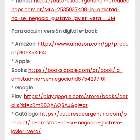
*
Tienda
:
https://autoresdeargentina.mercados
hops.com.ar/MLA-2535937498-la-amistad-
no-se-negocia-gustavo-javier-vera-_JM
Para adquirir versión digital e-book
*
Amazon
:
https://www.amazon.com/gp/produ
ct/B0FX5S1F4L
*
Apple
Books
:
https://books.apple.com/ar/book/la-
amistad-no-se-negocia/id6754297161
*
Google
Play
:
https://play.google.com/store/books/det
ails?id=zRmREQAAQBAJ&gl=ar
*
Catálogo
:
https://autoresdeargentina.com/p
roduct/la-amistad-no-se-negocia-gustavo-
javier-vera/