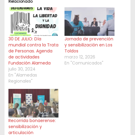
Relacionado
i
n
g
…
30 DE JULIO: Día
Jornada de prevención
mundial contra la Trata
y sensibilización en Los
de Personas. Agenda
Toldos
de actividades
marzo 12, 2026
Fundación Alameda
En "Comunicados"
julio 30, 2024
En "Alamedas
Regionales"
Recorrida bonaerense:
sensibilización y
articulación