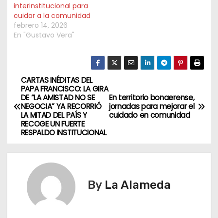
interinstitucional para
cuidar a la comunidad
febrero 14, 2026
En "Gustavo Vera"
CARTAS INÉDITAS DEL
N
PAPA FRANCISCO: LA GIRA
DE “LA AMISTAD NO SE
En territorio bonaerense,
a
NEGOCIA” YA RECORRIÓ
jornadas para mejorar el
LA MITAD DEL PAÍS Y
cuidado en comunidad
v
RECOGE UN FUERTE
RESPALDO INSTITUCIONAL
e
g
By
La Alameda
a
c