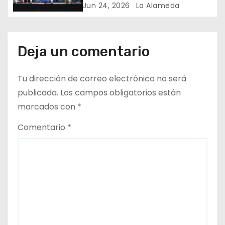
cuidado en comunidad
Jun 24, 2026
La Alameda
a
s
Deja un comentario
Tu dirección de correo electrónico no será
publicada.
Los campos obligatorios están
marcados con
*
Comentario
*