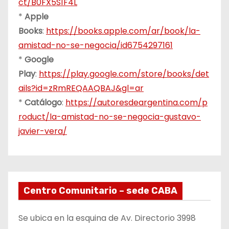
ct/B0FX5S1F4L
*
Apple
Books
:
https://books.apple.com/ar/book/la-
amistad-no-se-negocia/id6754297161
*
Google
Play
:
https://play.google.com/store/books/det
ails?id=zRmREQAAQBAJ&gl=ar
*
Catálogo
:
https://autoresdeargentina.com/p
roduct/la-amistad-no-se-negocia-gustavo-
javier-vera/
Centro Comunitario – sede CABA
Se ubica en la esquina de Av. Directorio 3998