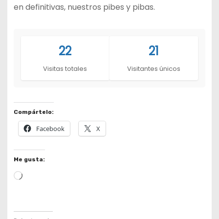
en definitivas, nuestros pibes y pibas.
22
21
Visitas totales
Visitantes únicos
Compártelo:
Facebook
X
Me gusta:
L
o
a
d