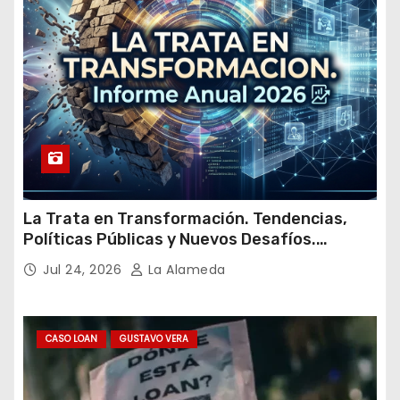
l
La Trata en Transformación. Tendencias,
Políticas Públicas y Nuevos Desafíos.
Argentina y el Mundo – Julio 2026
Jul 24, 2026
La Alameda
CASO LOAN
GUSTAVO VERA