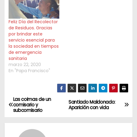
Feliz Día del Recolector
de Residuos. Gracias
por brindar este
servicio esencial para
la sociedad en tiempos
de emergencia
sanitaria
marzo 22, 2020
En "Papa Francisco"
Las coimas de un
N
Santiado Maldonado:
comisario y
Aparición con vida
subcomisario
a
v