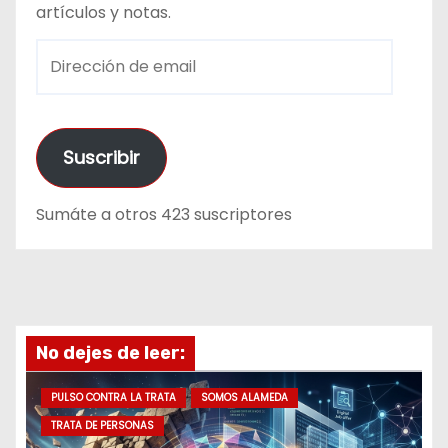
artículos y notas.
D
i
r
e
Suscribir
c
c
Sumáte a otros 423 suscriptores
i
ó
n
d
e
No dejes de leer:
e
m
PULSO CONTRA LA TRATA
SOMOS ALAMEDA
a
TRATA DE PERSONAS
i