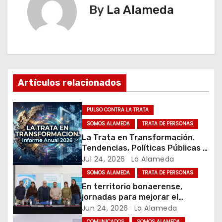
e
By
La Alameda
g
a
c
Artículos relacionados
i
ó
PULSO CONTRA LA TRATA
SOMOS ALAMEDA
TRATA DE PERSONAS
n
La Trata en Transformación.
Tendencias, Políticas Públicas y
d
Nuevos Desafíos. Argentina y el
Jul 24, 2026
La Alameda
Mundo – Julio 2026
e
SOMOS ALAMEDA
TRATA DE PERSONAS
En territorio bonaerense,
e
jornadas para mejorar el
cuidado en comunidad
Jun 24, 2026
La Alameda
n
COMUNICADOS
SOMOS ALAMEDA