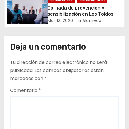
t
Jornada de prevención y
sensibilización en Los Toldos
r
Mar 12, 2026
La Alameda
a
d
Deja un comentario
a
Tu dirección de correo electrónico no será
s
publicada.
Los campos obligatorios están
marcados con
*
Comentario
*