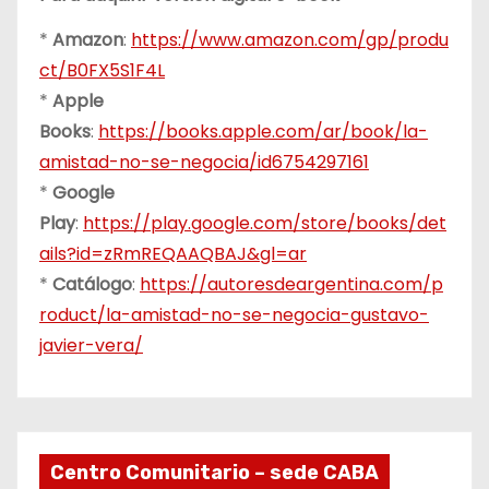
*
Amazon
:
https://www.amazon.com/gp/produ
ct/B0FX5S1F4L
*
Apple
Books
:
https://books.apple.com/ar/book/la-
amistad-no-se-negocia/id6754297161
*
Google
Play
:
https://play.google.com/store/books/det
ails?id=zRmREQAAQBAJ&gl=ar
*
Catálogo
:
https://autoresdeargentina.com/p
roduct/la-amistad-no-se-negocia-gustavo-
javier-vera/
Centro Comunitario – sede CABA