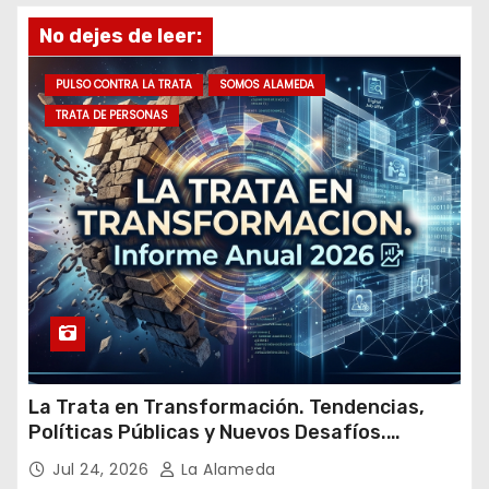
e
No dejes de leer:
e
m
PULSO CONTRA LA TRATA
SOMOS ALAMEDA
a
TRATA DE PERSONAS
i
l
La Trata en Transformación. Tendencias,
Políticas Públicas y Nuevos Desafíos.
Argentina y el Mundo – Julio 2026
Jul 24, 2026
La Alameda