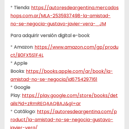
*
Tienda
:
https://autoresdeargentina.mercados
hops.com.ar/MLA-2535937498-la-amistad-
no-se-negocia-gustavo-javier-vera-_JM
Para adquirir versión digital e-book
*
Amazon
:
https://www.amazon.com/gp/produ
ct/B0FX5S1F4L
*
Apple
Books
:
https://books.apple.com/ar/book/la-
amistad-no-se-negocia/id6754297161
*
Google
Play
:
https://play.google.com/store/books/det
ails?id=zRmREQAAQBAJ&gl=ar
*
Catálogo
:
https://autoresdeargentina.com/p
roduct/la-amistad-no-se-negocia-gustavo-
javier-vera/