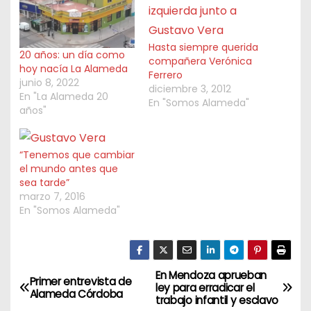
Hasta siempre querida
20 años: un día como
compañera Verónica
hoy nacía La Alameda
Ferrero
junio 8, 2022
diciembre 3, 2012
En "La Alameda 20
En "Somos Alameda"
años"
“Tenemos que cambiar
el mundo antes que
sea tarde”
marzo 7, 2016
En "Somos Alameda"
En Mendoza aprueban
N
Primer entrevista de
ley para erradicar el
Alameda Córdoba
trabajo infantil y esclavo