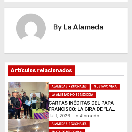
a
v
e
By
La Alameda
g
a
c
Artículos relacionados
i
ó
ALAMEDAS REGIONALES
GUSTAVO VERA
LA AMISTAD NO SE NEGOCIA
n
CARTAS INÉDITAS DEL PAPA
FRANCISCO: LA GIRA DE “LA
d
AMISTAD NO SE NEGOCIA” YA
Jul 1, 2026
La Alameda
RECORRIÓ LA MITAD DEL PAÍS Y
e
ALAMEDAS REGIONALES
RECOGE UN FUERTE RESPALDO