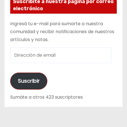
Suscribite a nuestra página por correo
electrónico
Ingresá tu e-mail para sumarte a nuestra
comunidad y recibir notificaciones de nuestros
artículos y notas.
D
i
r
e
Suscribir
c
c
Sumáte a otros 423 suscriptores
i
ó
n
d