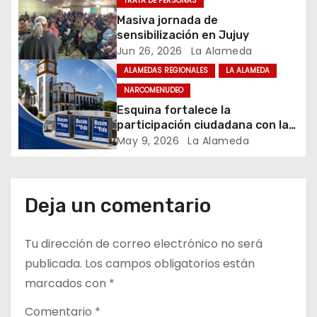
TRATA DE PERSONAS
INSTITUCIONAL
e
Masiva jornada de
n
sensibilización en Jujuy
Jun 26, 2026
La Alameda
t
ALAMEDAS REGIONALES
LA ALAMEDA
NARCOMENUDEO
r
Esquina fortalece la
a
participación ciudadana con la
implementación de los
May 9, 2026
La Alameda
d
“Buzones de la Vida”, una
herramienta para la denuncia
a
anónima y la prevención
Deja un comentario
s
Tu dirección de correo electrónico no será
publicada.
Los campos obligatorios están
marcados con
*
Comentario
*