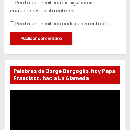
Recibir un email con los siguientes
comentarios a esta entrada.
Recibir un email con cada nueva entrada.
Palabras de Jorge Bergoglio, hoy Papa
Francisco, hacia La Alameda
R
e
p
r
o